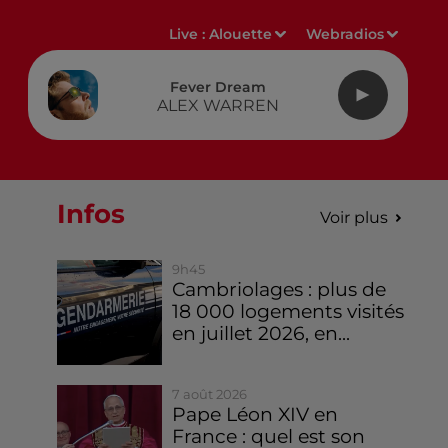
Live :
Alouette
Webradios
Fever Dream
ALEX WARREN
Infos
Voir plus
9h45
Cambriolages : plus de
18 000 logements visités
en juillet 2026, en...
7 août 2026
Pape Léon XIV en
France : quel est son