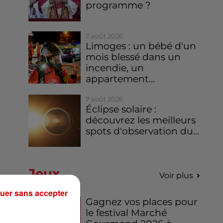
programme ?
7 août 2026
Limoges : un bébé d'un
mois blessé dans un
incendie, un
appartement...
7 août 2026
Éclipse solaire :
découvrez les meilleurs
spots d'observation du...
Jeux
Voir plus
uer sans accepter
Gagnez vos places pour
le festival Marché