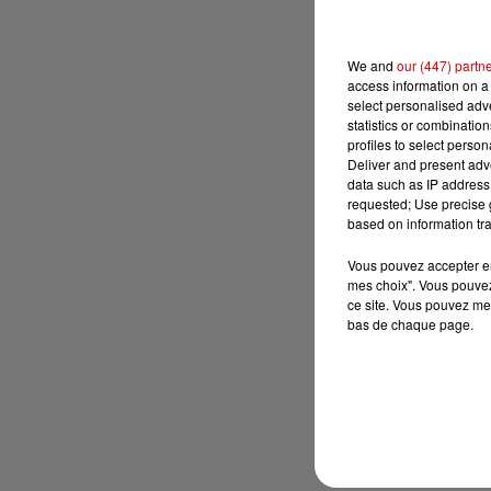
We and
our (447) partn
access information on a 
select personalised ad
statistics or combinatio
profiles to select person
Deliver and present adv
data such as IP address 
requested; Use precise g
based on information tra
Vous pouvez accepter en 
mes choix". Vous pouvez
ce site. Vous pouvez met
bas de chaque page.