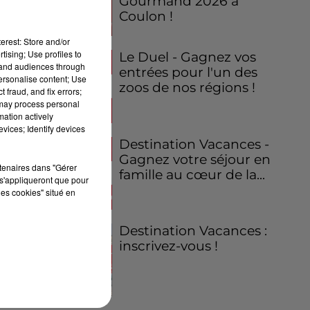
Gourmand 2026 à
Coulon !
erest: Store and/or
tising; Use profiles to
Le Duel - Gagnez vos
tand audiences through
entrées pour l'un des
personalise content; Use
zoos de nos régions !
 fraud, and fix errors;
 may process personal
mation actively
vices; Identify devices
Destination Vacances -
Gagnez votre séjour en
rtenaires dans "Gérer
famille au cœur de la...
s'appliqueront que pour
les cookies" situé en
Destination Vacances :
inscrivez-vous !