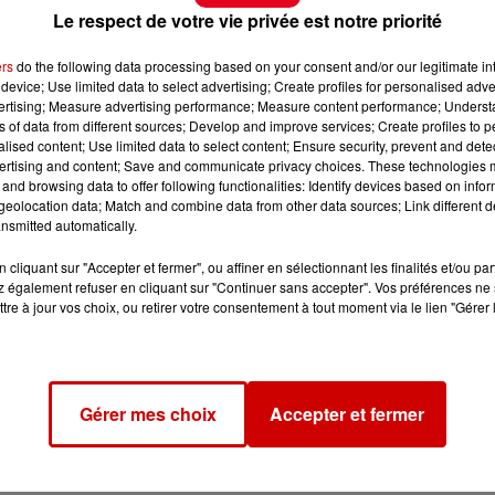
Le respect de votre vie privée est notre priorité
ers
do the following data processing based on your consent and/or our legitimate int
device; Use limited data to select advertising; Create profiles for personalised adver
vertising; Measure advertising performance; Measure content performance; Unders
ns of data from different sources; Develop and improve services; Create profiles to 
alised content; Use limited data to select content; Ensure security, prevent and detect
ertising and content; Save and communicate privacy choices. These technologies
and browsing data to offer following functionalities: Identify devices based on infor
eolocation data; Match and combine data from other data sources; Link different de
nsmitted automatically.
cliquant sur "Accepter et fermer", ou affiner en sélectionnant les finalités et/ou pa
 également refuser en cliquant sur "Continuer sans accepter". Vos préférences ne 
tre à jour vos choix, ou retirer votre consentement à tout moment via le lien "Gérer 
Gérer mes choix
Accepter et fermer