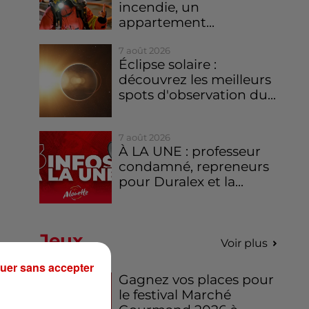
incendie, un
appartement...
7 août 2026
Éclipse solaire :
découvrez les meilleurs
spots d'observation du...
7 août 2026
À LA UNE : professeur
condamné, repreneurs
pour Duralex et la...
Jeux
Voir plus
uer sans accepter
Gagnez vos places pour
le festival Marché