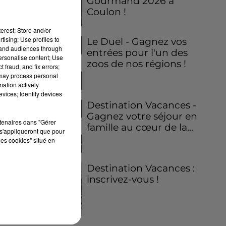
Gourmand 2026 à
Coulon !
erest: Store and/or
tising; Use profiles to
Le Duel - Gagnez vos
tand audiences through
entrées pour l'un des
personalise content; Use
zoos de nos régions !
 fraud, and fix errors;
 may process personal
mation actively
vices; Identify devices
Destination Vacances -
Gagnez votre séjour en
rtenaires dans "Gérer
famille au cœur de la...
s'appliqueront que pour
les cookies" situé en
Destination Vacances :
inscrivez-vous !