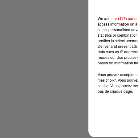
We and
our (447) partn
access information on a 
select personalised ad
statistics or combinatio
profiles to select person
Deliver and present adv
data such as IP address 
requested; Use precise g
based on information tra
Vous pouvez accepter en 
mes choix". Vous pouvez
ce site. Vous pouvez met
bas de chaque page.