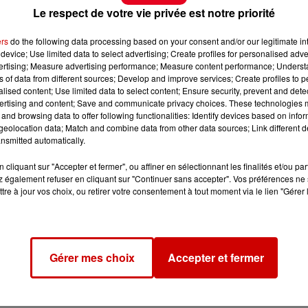
Le respect de votre vie privée est notre priorité
ers
do the following data processing based on your consent and/or our legitimate int
device; Use limited data to select advertising; Create profiles for personalised adver
vertising; Measure advertising performance; Measure content performance; Unders
ns of data from different sources; Develop and improve services; Create profiles to 
alised content; Use limited data to select content; Ensure security, prevent and detect
ertising and content; Save and communicate privacy choices. These technologies
and browsing data to offer following functionalities: Identify devices based on infor
eolocation data; Match and combine data from other data sources; Link different de
nsmitted automatically.
cliquant sur "Accepter et fermer", ou affiner en sélectionnant les finalités et/ou pa
 également refuser en cliquant sur "Continuer sans accepter". Vos préférences ne 
tre à jour vos choix, ou retirer votre consentement à tout moment via le lien "Gérer 
Gérer mes choix
Accepter et fermer