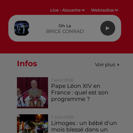
Live :
Alouette
Webradios
Oh La
BRICE CONRAD
Infos
Voir plus
7 août 2026
Pape Léon XIV en
France : quel est son
programme ?
7 août 2026
Limoges : un bébé d'un
mois blessé dans un