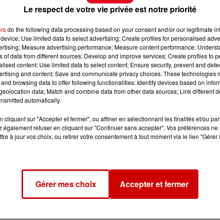
Le respect de votre vie privée est notre priorité
ers
do the following data processing based on your consent and/or our legitimate int
device; Use limited data to select advertising; Create profiles for personalised adver
vertising; Measure advertising performance; Measure content performance; Unders
ns of data from different sources; Develop and improve services; Create profiles to 
alised content; Use limited data to select content; Ensure security, prevent and detect
ertising and content; Save and communicate privacy choices. These technologies
and browsing data to offer following functionalities: Identify devices based on infor
eolocation data; Match and combine data from other data sources; Link different de
nsmitted automatically.
cliquant sur "Accepter et fermer", ou affiner en sélectionnant les finalités et/ou pa
 également refuser en cliquant sur "Continuer sans accepter". Vos préférences ne 
tre à jour vos choix, ou retirer votre consentement à tout moment via le lien "Gérer 
Gérer mes choix
Accepter et fermer