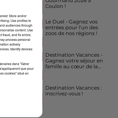
Gourmand 2026 à
Coulon !
erest: Store and/or
tising; Use profiles to
Le Duel - Gagnez vos
tand audiences through
entrées pour l'un des
personalise content; Use
zoos de nos régions !
 fraud, and fix errors;
 may process personal
mation actively
vices; Identify devices
Destination Vacances -
Gagnez votre séjour en
rtenaires dans "Gérer
famille au cœur de la...
s'appliqueront que pour
les cookies" situé en
Destination Vacances :
inscrivez-vous !