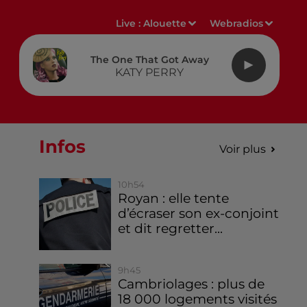
Live :
Alouette
Webradios
The One That Got Away
KATY PERRY
Infos
Voir plus
10h54
Royan : elle tente
d’écraser son ex-conjoint
et dit regretter...
9h45
Cambriolages : plus de
18 000 logements visités