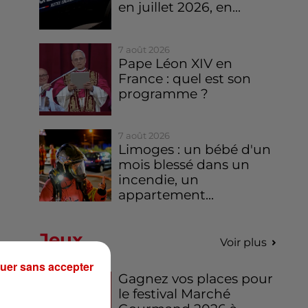
en juillet 2026, en...
7 août 2026
Pape Léon XIV en
France : quel est son
programme ?
7 août 2026
Limoges : un bébé d'un
mois blessé dans un
incendie, un
appartement...
Jeux
Voir plus
uer sans accepter
Gagnez vos places pour
le festival Marché