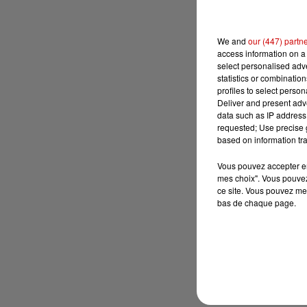
We and
our (447) partn
access information on a 
select personalised ad
statistics or combinatio
profiles to select person
Deliver and present adv
data such as IP address 
requested; Use precise g
based on information tra
Vous pouvez accepter en 
mes choix". Vous pouvez
ce site. Vous pouvez met
bas de chaque page.