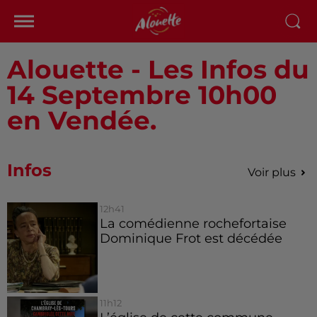
Alouette - Les Infos du
14 Septembre 10h00
en Vendée.
Infos
Voir plus
12h41
La comédienne rochefortaise
Dominique Frot est décédée
11h12