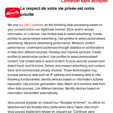
Continuer sans accepter
Gagnez vos places pour le
Le respect de votre vie privée est notre
festival Marché Gourmand 2026
priorité
à Coulon !
We and
our (447) partners
do the following data processing based on
your consent and/or our legitimate interest: Store and/or access
information on a device; Use limited data to select advertising; Create
profiles for personalised advertising; Use profiles to select personalised
Le Duel - Gagnez vos entrées
advertising; Measure advertising performance; Measure content
pour l'un des zoos de nos
performance; Understand audiences through statistics or combinations
régions !
of data from different sources; Develop and improve services; Create
profiles to personalise content; Use profiles to select personalised
content; Use limited data to select content; Ensure security, prevent and
detect fraud, and fix errors; Deliver and present advertising and content;
Save and communicate privacy choices. These technologies may
Destination Vacances - Gagnez
process personal data such as IP address and browsing data to offer
votre séjour en famille au cœur
following functionalities: Identify devices based on information actively
requested; Use precise geolocation data; Match and combine data from
de la...
other data sources; Link different devices; Identify devices based on
information transmitted automatically.
Vous pouvez accepter en cliquant sur "Accepter et fermer", ou affiner en
sélectionnant les finalités et/ou partenaires dans "Gérer mes choix".
Destination Vacances : inscrivez-
Vous pouvez également refuser en cliquant sur "Continuer sans