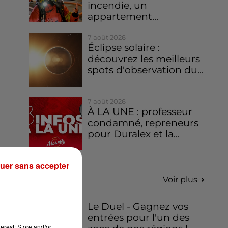
incendie, un
appartement...
7 août 2026
Éclipse solaire :
découvrez les meilleurs
spots d'observation du...
7 août 2026
À LA UNE : professeur
condamné, repreneurs
pour Duralex et la...
uer sans accepter
Jeux
Voir plus
Le Duel - Gagnez vos
entrées pour l'un des
erest: Store and/or