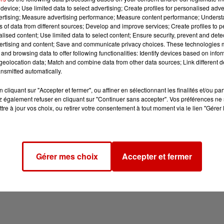
device; Use limited data to select advertising; Create profiles for personalised adver
vertising; Measure advertising performance; Measure content performance; Unders
ns of data from different sources; Develop and improve services; Create profiles to 
alised content; Use limited data to select content; Ensure security, prevent and detect
ertising and content; Save and communicate privacy choices. These technologies
and browsing data to offer following functionalities: Identify devices based on infor
eolocation data; Match and combine data from other data sources; Link different de
nsmitted automatically.
cliquant sur "Accepter et fermer", ou affiner en sélectionnant les finalités et/ou pa
 également refuser en cliquant sur "Continuer sans accepter". Vos préférences ne 
tre à jour vos choix, ou retirer votre consentement à tout moment via le lien "Gérer 
Gérer mes choix
Accepter et fermer