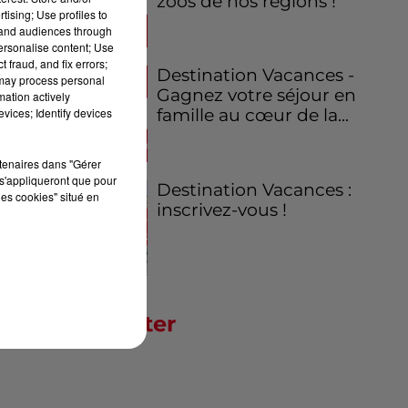
zoos de nos régions !
tising; Use profiles to
tand audiences through
personalise content; Use
 fraud, and fix errors;
Destination Vacances -
 may process personal
Gagnez votre séjour en
mation actively
vices; Identify devices
famille au cœur de la...
rtenaires dans "Gérer
s'appliqueront que pour
Destination Vacances :
les cookies" situé en
inscrivez-vous !
Newsletter