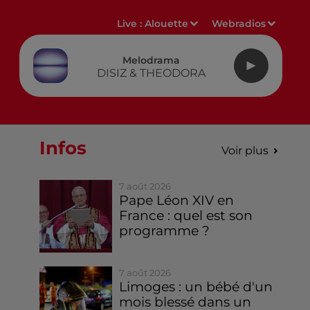
Live :
Alouette
Webradios
Melodrama
DISIZ & THEODORA
Infos
Voir plus
7 août 2026
Pape Léon XIV en
France : quel est son
programme ?
7 août 2026
Limoges : un bébé d'un
mois blessé dans un