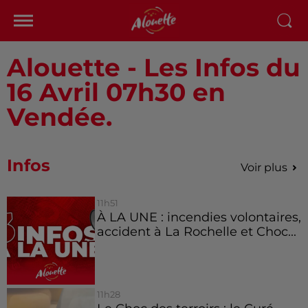
Alouette - Les Infos du
16 Avril 07h30 en
Vendée.
Infos
Voir plus
11h51
À LA UNE : incendies volontaires,
accident à La Rochelle et Choc...
11h28