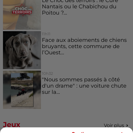
Le Choc des terroirs : le Curé
Nantais ou le Chabichou du
Poitou ?...
11h11
Face aux aboiements de chiens
bruyants, cette commune de
l’Ouest...
10h32
"Nous sommes passés à côté
d'un drame" : une voiture chute
sur la...
Jeux
Voir plus