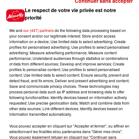
Continuer sans accepter
Gagnez vos places pour
Le respect de votre vie privée est notre
l'événement Ride the Show à
priorité
Morlaix !
We and
our (447) partners
do the following data processing based on
your consent and/or our legitimate interest: Store and/or access
information on a device; Use limited data to select advertising; Create
profiles for personalised advertising; Use profiles to select personalised
Gagnez vos places pour le
advertising; Measure advertising performance; Measure content
festival Marché Gourmand 2026
performance; Understand audiences through statistics or combinations
à Coulon !
of data from different sources; Develop and improve services; Create
profiles to personalise content; Use profiles to select personalised
content; Use limited data to select content; Ensure security, prevent and
detect fraud, and fix errors; Deliver and present advertising and content;
Save and communicate privacy choices. These technologies may
Le Duel - Gagnez vos entrées
process personal data such as IP address and browsing data to offer
pour l'un des zoos de nos
following functionalities: Identify devices based on information actively
requested; Use precise geolocation data; Match and combine data from
régions !
other data sources; Link different devices; Identify devices based on
information transmitted automatically.
Vous pouvez accepter en cliquant sur "Accepter et fermer", ou affiner en
sélectionnant les finalités et/ou partenaires dans "Gérer mes choix".
Destination Vacances - Gagnez
Vous pouvez également refuser en cliquant sur "Continuer sans