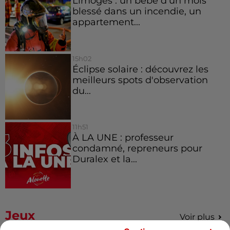
Limoges : un bébé d'un mois
blessé dans un incendie, un
appartement...
15h02
Éclipse solaire : découvrez les
meilleurs spots d'observation
du...
11h51
À LA UNE : professeur
condamné, repreneurs pour
Duralex et la...
Jeux
Voir plus