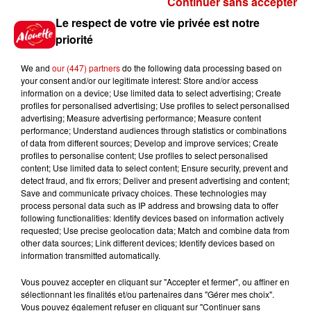
Continuer sans accepter
Le Duel - Gagnez vos entrées
Le respect de votre vie privée est notre
pour l'un des zoos de nos
priorité
régions !
We and
our (447) partners
do the following data processing based on
your consent and/or our legitimate interest: Store and/or access
information on a device; Use limited data to select advertising; Create
profiles for personalised advertising; Use profiles to select personalised
Gagnez vos places pour le
advertising; Measure advertising performance; Measure content
Festival du Roi Arthur 2026 !
performance; Understand audiences through statistics or combinations
of data from different sources; Develop and improve services; Create
profiles to personalise content; Use profiles to select personalised
content; Use limited data to select content; Ensure security, prevent and
detect fraud, and fix errors; Deliver and present advertising and content;
Save and communicate privacy choices. These technologies may
Gagnez vos entrées pour le
process personal data such as IP address and browsing data to offer
Musée du Sport Automobile au
following functionalities: Identify devices based on information actively
requested; Use precise geolocation data; Match and combine data from
Mans !
other data sources; Link different devices; Identify devices based on
information transmitted automatically.
Vous pouvez accepter en cliquant sur "Accepter et fermer", ou affiner en
sélectionnant les finalités et/ou partenaires dans "Gérer mes choix".
Destination Vacances - Gagnez
Vous pouvez également refuser en cliquant sur "Continuer sans