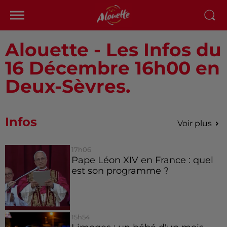
Alouette - Les Infos du
16 Décembre 16h00 en
Deux-Sèvres.
Infos
Voir plus
17h06
Pape Léon XIV en France : quel
est son programme ?
15h54