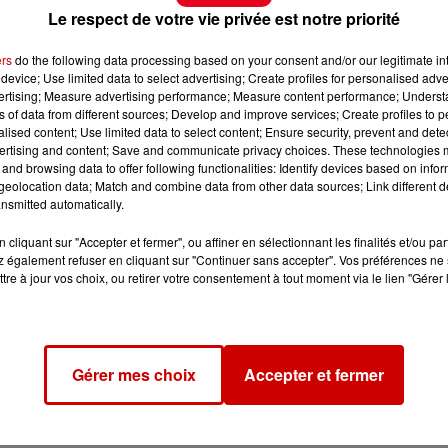
Le respect de votre vie privée est notre priorité
ers
do the following data processing based on your consent and/or our legitimate int
device; Use limited data to select advertising; Create profiles for personalised adver
vertising; Measure advertising performance; Measure content performance; Unders
ns of data from different sources; Develop and improve services; Create profiles to 
alised content; Use limited data to select content; Ensure security, prevent and detect
ertising and content; Save and communicate privacy choices. These technologies
and browsing data to offer following functionalities: Identify devices based on infor
eolocation data; Match and combine data from other data sources; Link different de
nsmitted automatically.
cliquant sur "Accepter et fermer", ou affiner en sélectionnant les finalités et/ou pa
 également refuser en cliquant sur "Continuer sans accepter". Vos préférences ne 
tre à jour vos choix, ou retirer votre consentement à tout moment via le lien "Gérer 
Gérer mes choix
Accepter et fermer