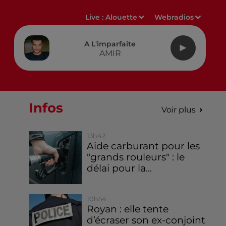
Live :
Alouette
Webradios
A L'imparfaite
AMIR
Infos
Voir plus
13h42
Aide carburant pour les
"grands rouleurs" : le
délai pour la...
10h54
Royan : elle tente
d’écraser son ex-conjoint