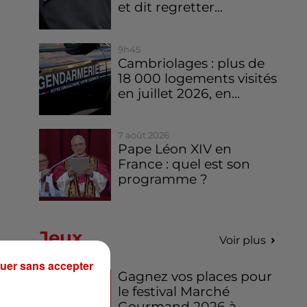
et dit regretter...
9h45
Cambriolages : plus de
18 000 logements visités
en juillet 2026, en...
7 août 2026
Pape Léon XIV en
France : quel est son
programme ?
Jeux
Voir plus
uer sans accepter
Gagnez vos places pour
le festival Marché
Gourmand 2026 à