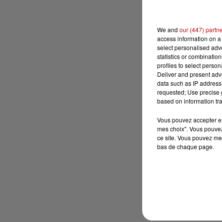
We and
our (447) partn
access information on a 
select personalised ad
statistics or combinatio
profiles to select person
Deliver and present adv
data such as IP address 
requested; Use precise g
based on information tra
Vous pouvez accepter en 
mes choix". Vous pouvez
ce site. Vous pouvez met
bas de chaque page.