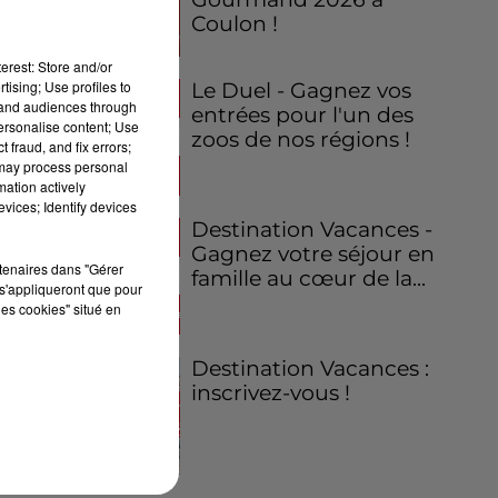
Coulon !
erest: Store and/or
tising; Use profiles to
Le Duel - Gagnez vos
tand audiences through
entrées pour l'un des
personalise content; Use
zoos de nos régions !
 fraud, and fix errors;
 may process personal
mation actively
vices; Identify devices
Destination Vacances -
Gagnez votre séjour en
rtenaires dans "Gérer
famille au cœur de la...
s'appliqueront que pour
les cookies" situé en
Destination Vacances :
inscrivez-vous !