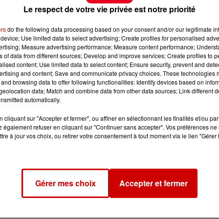
Le respect de votre vie privée est notre priorité
ers
do the following data processing based on your consent and/or our legitimate int
device; Use limited data to select advertising; Create profiles for personalised adver
vertising; Measure advertising performance; Measure content performance; Unders
ns of data from different sources; Develop and improve services; Create profiles to 
alised content; Use limited data to select content; Ensure security, prevent and detect
ertising and content; Save and communicate privacy choices. These technologies
and browsing data to offer following functionalities: Identify devices based on infor
eolocation data; Match and combine data from other data sources; Link different de
nsmitted automatically.
cliquant sur "Accepter et fermer", ou affiner en sélectionnant les finalités et/ou pa
 également refuser en cliquant sur "Continuer sans accepter". Vos préférences ne 
tre à jour vos choix, ou retirer votre consentement à tout moment via le lien "Gérer 
Gérer mes choix
Accepter et fermer