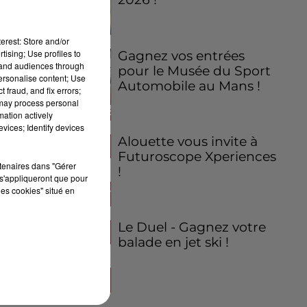
erest: Store and/or
tising; Use profiles to
Gagnez vos entrées
tand audiences through
pour le Musée du Sport
personalise content; Use
Automobile au Mans !
 fraud, and fix errors;
 may process personal
mation actively
vices; Identify devices
Alouette vous invite à
Futuroscope Xperiences
rtenaires dans "Gérer
!
s'appliqueront que pour
les cookies" situé en
Le Duel - Gagnez votre
balade en jet ski !