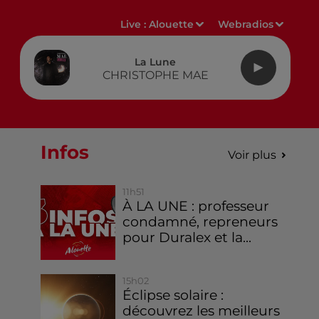
Live :
Alouette
Webradios
La Lune
CHRISTOPHE MAE
Infos
Voir plus
11h51
À LA UNE : professeur
condamné, repreneurs
pour Duralex et la...
15h02
Éclipse solaire :
découvrez les meilleurs