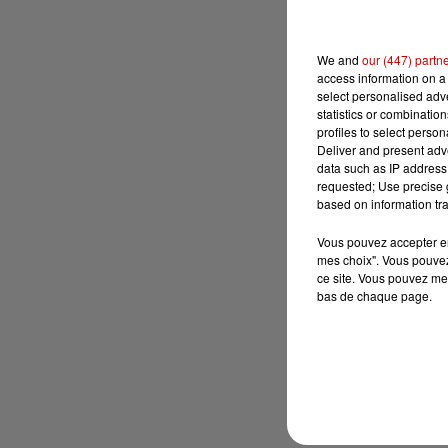
We and
our (447) partn
access information on a 
select personalised ad
statistics or combinatio
profiles to select person
Deliver and present adv
data such as IP address 
requested; Use precise g
based on information tra
Vous pouvez accepter en 
mes choix". Vous pouvez
ce site. Vous pouvez met
bas de chaque page.