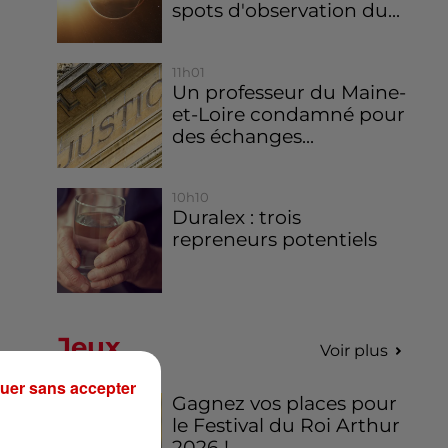
spots d'observation du...
11h01
Un professeur du Maine-
et-Loire condamné pour
des échanges...
10h10
Duralex : trois
repreneurs potentiels
Jeux
Voir plus
uer sans accepter
Gagnez vos places pour
le Festival du Roi Arthur
2026 !