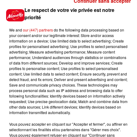
Continuer sans accepter
Gagnez vos places pour
Le respect de votre vie privée est notre
l'événement Ride the Show à
priorité
Morlaix !
We and
our (447) partners
do the following data processing based on
your consent and/or our legitimate interest: Store and/or access
information on a device; Use limited data to select advertising; Create
profiles for personalised advertising; Use profiles to select personalised
Gagnez vos places pour le
advertising; Measure advertising performance; Measure content
festival Marché Gourmand 2026
performance; Understand audiences through statistics or combinations
à Coulon !
of data from different sources; Develop and improve services; Create
profiles to personalise content; Use profiles to select personalised
content; Use limited data to select content; Ensure security, prevent and
detect fraud, and fix errors; Deliver and present advertising and content;
Save and communicate privacy choices. These technologies may
Le Duel - Gagnez vos entrées
process personal data such as IP address and browsing data to offer
pour le parc animalier de votre
following functionalities: Identify devices based on information actively
requested; Use precise geolocation data; Match and combine data from
choix !
other data sources; Link different devices; Identify devices based on
information transmitted automatically.
Vous pouvez accepter en cliquant sur "Accepter et fermer", ou affiner en
sélectionnant les finalités et/ou partenaires dans "Gérer mes choix".
Destination Vacances - Gagnez
Vous pouvez également refuser en cliquant sur "Continuer sans