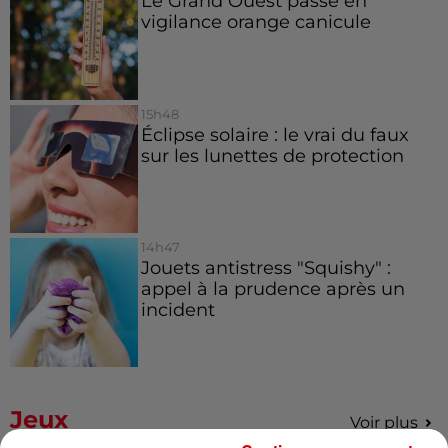
Le Grand Ouest passe en
vigilance orange canicule
15h48
Éclipse solaire : le vrai du faux
sur les lunettes de protection
14h47
Jouets antistress "Squishy" :
appel à la prudence après un
incident
Jeux
Voir plus