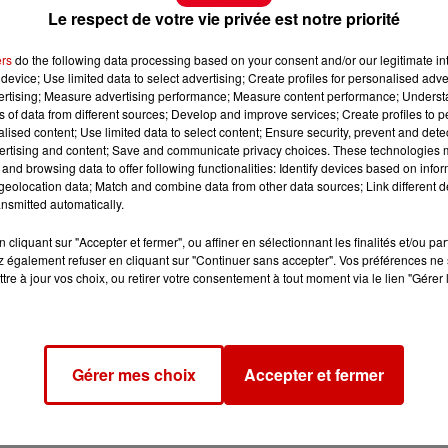
Le respect de votre vie privée est notre priorité
ers
do the following data processing based on your consent and/or our legitimate int
device; Use limited data to select advertising; Create profiles for personalised adver
vertising; Measure advertising performance; Measure content performance; Unders
ns of data from different sources; Develop and improve services; Create profiles to 
alised content; Use limited data to select content; Ensure security, prevent and detect
ertising and content; Save and communicate privacy choices. These technologies
and browsing data to offer following functionalities: Identify devices based on infor
eolocation data; Match and combine data from other data sources; Link different de
nsmitted automatically.
cliquant sur "Accepter et fermer", ou affiner en sélectionnant les finalités et/ou pa
 également refuser en cliquant sur "Continuer sans accepter". Vos préférences ne 
tre à jour vos choix, ou retirer votre consentement à tout moment via le lien "Gérer 
Gérer mes choix
Accepter et fermer