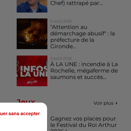
Chef) rattrapé par...
5 août 2026
"Attention au
démarchage abusif" : la
préfecture de la
Gironde...
5 août 2026
À LA UNE : incendie à La
Rochelle, mégaferme de
saumons et succès...
Jeux
Voir plus
uer sans accepter
Gagnez vos places pour
le Festival du Roi Arthur