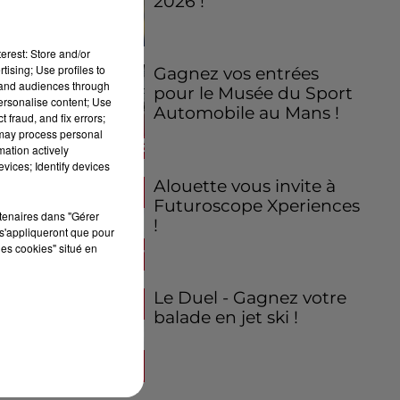
2026 !
erest: Store and/or
tising; Use profiles to
Gagnez vos entrées
tand audiences through
pour le Musée du Sport
personalise content; Use
Automobile au Mans !
 fraud, and fix errors;
 may process personal
mation actively
vices; Identify devices
Alouette vous invite à
Futuroscope Xperiences
rtenaires dans "Gérer
!
s'appliqueront que pour
les cookies" situé en
Le Duel - Gagnez votre
balade en jet ski !