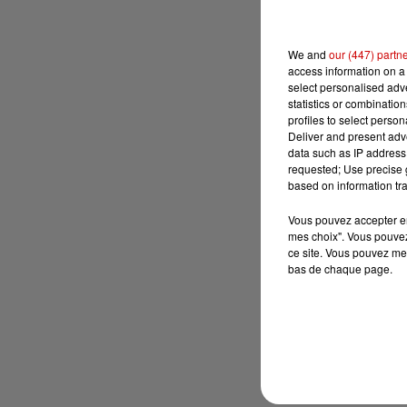
We and
our (447) partn
access information on a 
select personalised ad
statistics or combinatio
profiles to select person
Deliver and present adv
data such as IP address 
requested; Use precise g
based on information tra
Vous pouvez accepter en 
mes choix". Vous pouvez
ce site. Vous pouvez met
bas de chaque page.