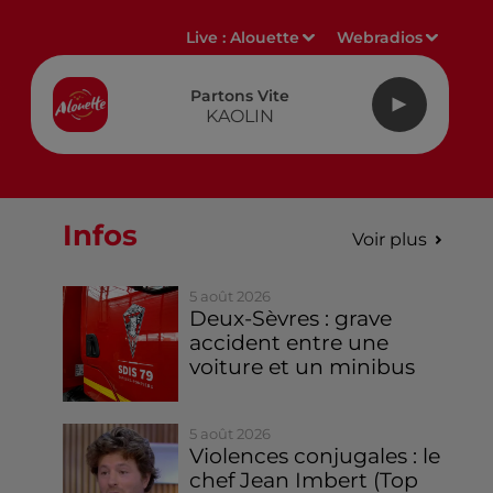
Live :
Alouette
Webradios
Partons Vite
KAOLIN
Infos
Voir plus
5 août 2026
Deux-Sèvres : grave
accident entre une
voiture et un minibus
5 août 2026
Violences conjugales : le
chef Jean Imbert (Top