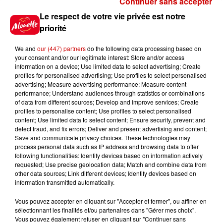
Continuer sans accepter
Gagnez vos places pour le
Le respect de votre vie privée est notre
festival Marché Gourmand 2026
priorité
à Coulon !
We and
our (447) partners
do the following data processing based on
your consent and/or our legitimate interest: Store and/or access
information on a device; Use limited data to select advertising; Create
profiles for personalised advertising; Use profiles to select personalised
Le Duel - Gagnez vos entrées
advertising; Measure advertising performance; Measure content
pour l'un des zoos de nos
performance; Understand audiences through statistics or combinations
régions !
of data from different sources; Develop and improve services; Create
profiles to personalise content; Use profiles to select personalised
content; Use limited data to select content; Ensure security, prevent and
detect fraud, and fix errors; Deliver and present advertising and content;
Save and communicate privacy choices. These technologies may
Destination Vacances - Gagnez
process personal data such as IP address and browsing data to offer
votre séjour en famille au cœur
following functionalities: Identify devices based on information actively
requested; Use precise geolocation data; Match and combine data from
de la...
other data sources; Link different devices; Identify devices based on
information transmitted automatically.
Vous pouvez accepter en cliquant sur "Accepter et fermer", ou affiner en
sélectionnant les finalités et/ou partenaires dans "Gérer mes choix".
Destination Vacances : inscrivez-
Vous pouvez également refuser en cliquant sur "Continuer sans