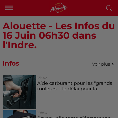
Alouette - Les Infos du
16 Juin 06h30 dans
l'Indre.
Infos
Voir plus
13h42
Aide carburant pour les "grands
rouleurs" : le délai pour la...
10h54