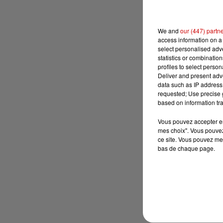
We and
our (447) partn
access information on a 
select personalised ad
statistics or combinatio
profiles to select person
Deliver and present adv
data such as IP address 
requested; Use precise g
based on information tra
Vous pouvez accepter en 
mes choix". Vous pouvez
ce site. Vous pouvez met
bas de chaque page.