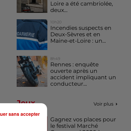
Loire a été cambriolée,
deux...
10h20
Incendies suspects en
Deux-Sèvres et en
Maine-et-Loire : un...
8h49
Rennes : enquête
ouverte après un
accident impliquant un
conducteur...
Jeux
Voir plus
uer sans accepter
Gagnez vos places pour
le festival Marché