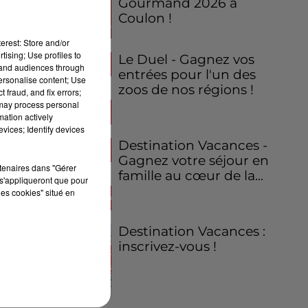
Gourmand 2026 à
Coulon !
erest: Store and/or
tising; Use profiles to
Le Duel - Gagnez vos
tand audiences through
entrées pour l'un des
personalise content; Use
zoos de nos régions !
 fraud, and fix errors;
 may process personal
mation actively
vices; Identify devices
Destination Vacances -
Gagnez votre séjour en
rtenaires dans "Gérer
famille au cœur de la...
s'appliqueront que pour
les cookies" situé en
Destination Vacances :
inscrivez-vous !