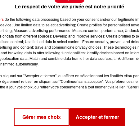
Le respect de votre vie privée est notre priorité
ers
do the following data processing based on your consent and/or our legitimate int
device; Use limited data to select advertising; Create profiles for personalised adver
vertising; Measure advertising performance; Measure content performance; Unders
ns of data from different sources; Develop and improve services; Create profiles to 
alised content; Use limited data to select content; Ensure security, prevent and detect
ertising and content; Save and communicate privacy choices. These technologies
and browsing data to offer following functionalities: Identify devices based on infor
eolocation data; Match and combine data from other data sources; Link different de
nsmitted automatically.
cliquant sur "Accepter et fermer", ou affiner en sélectionnant les finalités et/ou pa
 également refuser en cliquant sur "Continuer sans accepter". Vos préférences ne 
tre à jour vos choix, ou retirer votre consentement à tout moment via le lien "Gérer 
Gérer mes choix
Accepter et fermer