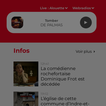
Live :
Alouette
Webradios
Tomber
DE PALMAS
.
Infos
Voir plus
12h41
La comédienne
rochefortaise
Dominique Frot est
décédée
11h12
L’église de cette
commune d’Indre-et-