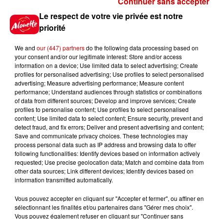
Continuer sans accepter
Gagnez vos places pour le
Le respect de votre vie privée est notre
festival Marché Gourmand 2026
priorité
à Coulon !
We and
our (447) partners
do the following data processing based on
your consent and/or our legitimate interest: Store and/or access
information on a device; Use limited data to select advertising; Create
profiles for personalised advertising; Use profiles to select personalised
Le Duel - Gagnez vos entrées
advertising; Measure advertising performance; Measure content
pour l'un des zoos de nos
performance; Understand audiences through statistics or combinations
régions !
of data from different sources; Develop and improve services; Create
profiles to personalise content; Use profiles to select personalised
content; Use limited data to select content; Ensure security, prevent and
detect fraud, and fix errors; Deliver and present advertising and content;
Save and communicate privacy choices. These technologies may
Destination Vacances - Gagnez
process personal data such as IP address and browsing data to offer
votre séjour en famille au cœur
following functionalities: Identify devices based on information actively
requested; Use precise geolocation data; Match and combine data from
de la...
other data sources; Link different devices; Identify devices based on
information transmitted automatically.
Vous pouvez accepter en cliquant sur "Accepter et fermer", ou affiner en
sélectionnant les finalités et/ou partenaires dans "Gérer mes choix".
Destination Vacances : inscrivez-
Vous pouvez également refuser en cliquant sur "Continuer sans