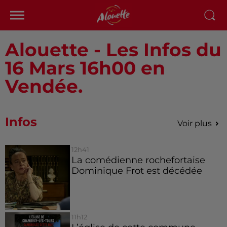
Alouette - Les Infos du
16 Mars 16h00 en
Vendée.
Infos
Voir plus
12h41
La comédienne rochefortaise
Dominique Frot est décédée
11h12