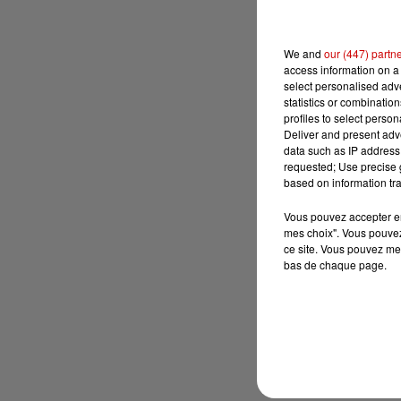
We and
our (447) partn
access information on a 
select personalised ad
statistics or combinatio
profiles to select person
Deliver and present adv
data such as IP address 
requested; Use precise g
based on information tra
Vous pouvez accepter en 
mes choix". Vous pouvez
ce site. Vous pouvez met
bas de chaque page.