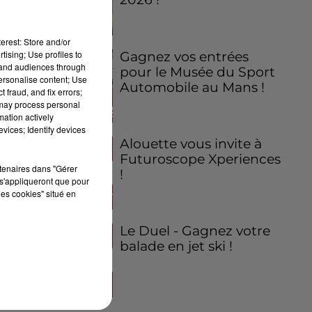
erest: Store and/or
tising; Use profiles to
Gagnez vos entrées
tand audiences through
pour le Musée du Sport
personalise content; Use
Automobile au Mans !
 fraud, and fix errors;
 may process personal
mation actively
vices; Identify devices
Alouette vous invite à
Futuroscope Xperiences
rtenaires dans "Gérer
!
s'appliqueront que pour
les cookies" situé en
Le Duel - Gagnez votre
balade en jet ski !