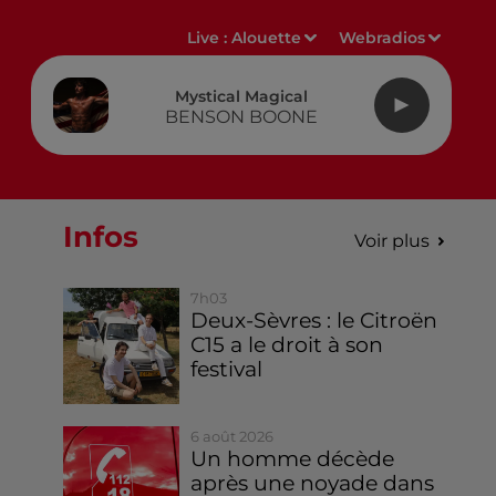
Live :
Alouette
Webradios
Mystical Magical
BENSON BOONE
Infos
Voir plus
7h03
Deux-Sèvres : le Citroën
C15 a le droit à son
festival
6 août 2026
Un homme décède
après une noyade dans