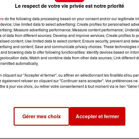
Le respect de votre vie privée est notre priorité
ers
do the following data processing based on your consent and/or our legitimate int
device; Use limited data to select advertising; Create profiles for personalised adver
vertising; Measure advertising performance; Measure content performance; Unders
ns of data from different sources; Develop and improve services; Create profiles to 
alised content; Use limited data to select content; Ensure security, prevent and detect
ertising and content; Save and communicate privacy choices. These technologies
and browsing data to offer following functionalities: Identify devices based on infor
eolocation data; Match and combine data from other data sources; Link different de
nsmitted automatically.
cliquant sur "Accepter et fermer", ou affiner en sélectionnant les finalités et/ou pa
 également refuser en cliquant sur "Continuer sans accepter". Vos préférences ne 
tre à jour vos choix, ou retirer votre consentement à tout moment via le lien "Gérer 
Gérer mes choix
Accepter et fermer