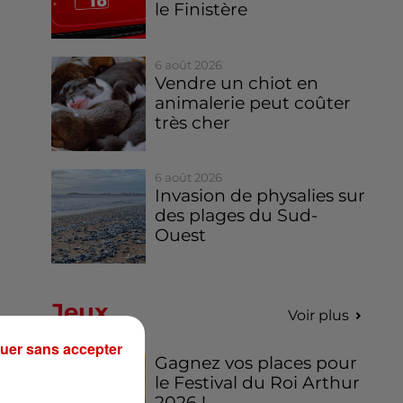
le Finistère
6 août 2026
Vendre un chiot en
animalerie peut coûter
très cher
6 août 2026
Invasion de physalies sur
des plages du Sud-
Ouest
Jeux
Voir plus
uer sans accepter
Gagnez vos places pour
le Festival du Roi Arthur
2026 !