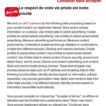
Continuer sans accepter
Gagnez vos places pour
Le respect de votre vie privée est notre
l'événement Ride the Show à
priorité
Morlaix !
We and
our (447) partners
do the following data processing based on
your consent and/or our legitimate interest: Store and/or access
information on a device; Use limited data to select advertising; Create
profiles for personalised advertising; Use profiles to select personalised
Gagnez vos places pour le
advertising; Measure advertising performance; Measure content
festival Marché Gourmand 2026
performance; Understand audiences through statistics or combinations
à Coulon !
of data from different sources; Develop and improve services; Create
profiles to personalise content; Use profiles to select personalised
content; Use limited data to select content; Ensure security, prevent and
detect fraud, and fix errors; Deliver and present advertising and content;
Save and communicate privacy choices. These technologies may
Le Duel - Gagnez vos entrées
process personal data such as IP address and browsing data to offer
pour le parc animalier de votre
following functionalities: Identify devices based on information actively
requested; Use precise geolocation data; Match and combine data from
choix !
other data sources; Link different devices; Identify devices based on
information transmitted automatically.
Vous pouvez accepter en cliquant sur "Accepter et fermer", ou affiner en
sélectionnant les finalités et/ou partenaires dans "Gérer mes choix".
Destination Vacances - Gagnez
Vous pouvez également refuser en cliquant sur "Continuer sans