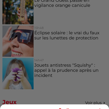
Le Grand Ouest passe en
vigilance orange canicule
15h48
Éclipse solaire : le vrai du faux
sur les lunettes de protection
14h47
Jouets antistress "Squishy" :
appel à la prudence après un
incident
Jeux
Voir plus