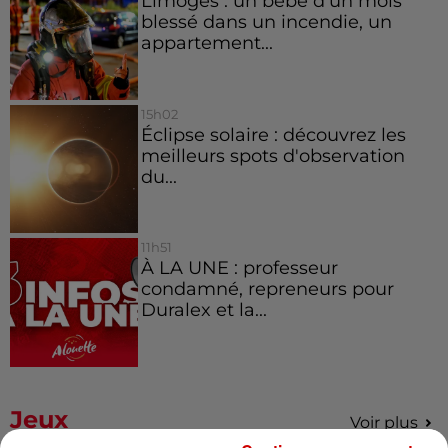
Limoges : un bébé d'un mois
blessé dans un incendie, un
appartement...
15h02
Éclipse solaire : découvrez les
meilleurs spots d'observation
du...
11h51
À LA UNE : professeur
condamné, repreneurs pour
Duralex et la...
Jeux
Voir plus