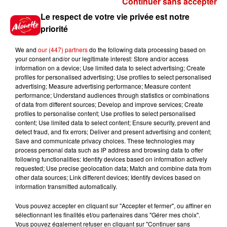
Continuer sans accepter
Le Duel - Gagnez vos entrées
Le respect de votre vie privée est notre
pour l'un des zoos de nos
priorité
régions !
We and
our (447) partners
do the following data processing based on
your consent and/or our legitimate interest: Store and/or access
information on a device; Use limited data to select advertising; Create
profiles for personalised advertising; Use profiles to select personalised
Gagnez vos places pour le
advertising; Measure advertising performance; Measure content
Festival du Roi Arthur 2026 !
performance; Understand audiences through statistics or combinations
of data from different sources; Develop and improve services; Create
profiles to personalise content; Use profiles to select personalised
content; Use limited data to select content; Ensure security, prevent and
detect fraud, and fix errors; Deliver and present advertising and content;
Save and communicate privacy choices. These technologies may
Gagnez vos entrées pour le
process personal data such as IP address and browsing data to offer
Musée du Sport Automobile au
following functionalities: Identify devices based on information actively
requested; Use precise geolocation data; Match and combine data from
Mans !
other data sources; Link different devices; Identify devices based on
information transmitted automatically.
Vous pouvez accepter en cliquant sur "Accepter et fermer", ou affiner en
sélectionnant les finalités et/ou partenaires dans "Gérer mes choix".
Destination Vacances - Gagnez
Vous pouvez également refuser en cliquant sur "Continuer sans