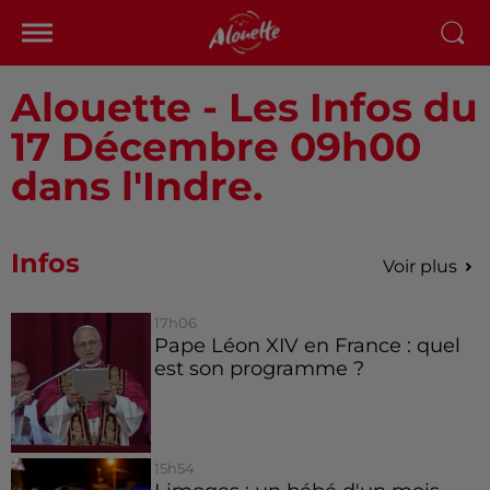
Alouette - Les Infos du
17 Décembre 09h00
dans l'Indre.
Infos
Voir plus
17h06
Pape Léon XIV en France : quel
est son programme ?
15h54