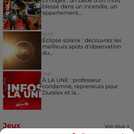
Limoges : un bébé d'un mois
blessé dans un incendie, un
appartement...
15h02
Éclipse solaire : découvrez les
meilleurs spots d'observation
du...
11h51
À LA UNE : professeur
condamné, repreneurs pour
Duralex et la...
Jeux
Voir plus