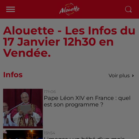
Alouette - Les Infos du
17 Janvier 12h30 en
Vendée.
Infos
Voir plus
17h06
Pape Léon XIV en France : quel
est son programme ?
15h54