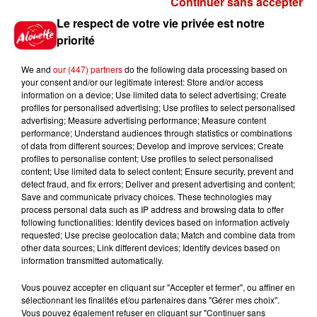
Continuer sans accepter
Gagnez vos places pour le
Le respect de votre vie privée est notre
Festival du Roi Arthur 2026 !
priorité
We and
our (447) partners
do the following data processing based on
your consent and/or our legitimate interest: Store and/or access
information on a device; Use limited data to select advertising; Create
profiles for personalised advertising; Use profiles to select personalised
Gagnez vos entrées pour le
advertising; Measure advertising performance; Measure content
Musée du Sport Automobile au
performance; Understand audiences through statistics or combinations
Mans !
of data from different sources; Develop and improve services; Create
profiles to personalise content; Use profiles to select personalised
content; Use limited data to select content; Ensure security, prevent and
detect fraud, and fix errors; Deliver and present advertising and content;
Save and communicate privacy choices. These technologies may
Alouette vous invite à
process personal data such as IP address and browsing data to offer
Futuroscope Xperiences !
following functionalities: Identify devices based on information actively
requested; Use precise geolocation data; Match and combine data from
other data sources; Link different devices; Identify devices based on
information transmitted automatically.
Vous pouvez accepter en cliquant sur "Accepter et fermer", ou affiner en
sélectionnant les finalités et/ou partenaires dans "Gérer mes choix".
Le Duel - Gagnez votre balade
Vous pouvez également refuser en cliquant sur "Continuer sans