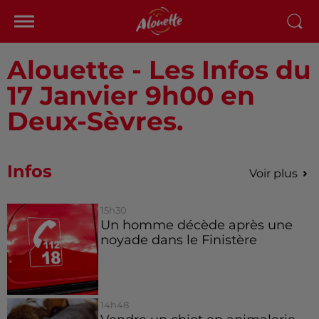
Alouette - Les Infos du
17 Janvier 9h00 en
Deux-Sèvres.
Infos
Voir plus
15h30
Un homme décède après une
noyade dans le Finistère
14h48