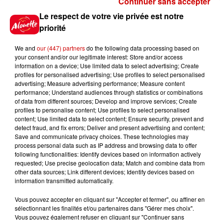
Continuer sans accepter
Gagnez vos places pour le
Le respect de votre vie privée est notre
Festival du Roi Arthur 2026 !
priorité
We and
our (447) partners
do the following data processing based on
your consent and/or our legitimate interest: Store and/or access
information on a device; Use limited data to select advertising; Create
profiles for personalised advertising; Use profiles to select personalised
Gagnez vos entrées pour le
advertising; Measure advertising performance; Measure content
Musée du Sport Automobile au
performance; Understand audiences through statistics or combinations
Mans !
of data from different sources; Develop and improve services; Create
profiles to personalise content; Use profiles to select personalised
content; Use limited data to select content; Ensure security, prevent and
detect fraud, and fix errors; Deliver and present advertising and content;
Save and communicate privacy choices. These technologies may
Alouette vous invite à
process personal data such as IP address and browsing data to offer
Futuroscope Xperiences !
following functionalities: Identify devices based on information actively
requested; Use precise geolocation data; Match and combine data from
other data sources; Link different devices; Identify devices based on
information transmitted automatically.
Vous pouvez accepter en cliquant sur "Accepter et fermer", ou affiner en
sélectionnant les finalités et/ou partenaires dans "Gérer mes choix".
Le Duel - Gagnez votre balade
Vous pouvez également refuser en cliquant sur "Continuer sans