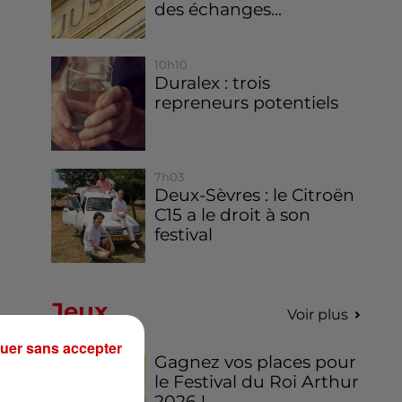
des échanges...
10h10
Duralex : trois
repreneurs potentiels
7h03
Deux-Sèvres : le Citroën
C15 a le droit à son
festival
Jeux
Voir plus
uer sans accepter
Gagnez vos places pour
le Festival du Roi Arthur
2026 !