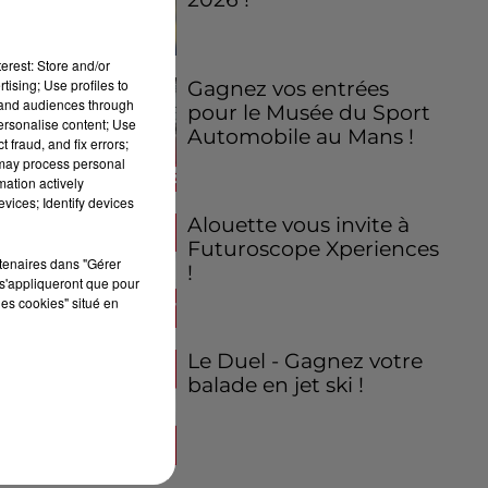
erest: Store and/or
tising; Use profiles to
Gagnez vos entrées
tand audiences through
pour le Musée du Sport
personalise content; Use
Automobile au Mans !
 fraud, and fix errors;
 may process personal
mation actively
vices; Identify devices
Alouette vous invite à
Futuroscope Xperiences
rtenaires dans "Gérer
!
s'appliqueront que pour
les cookies" situé en
Le Duel - Gagnez votre
balade en jet ski !