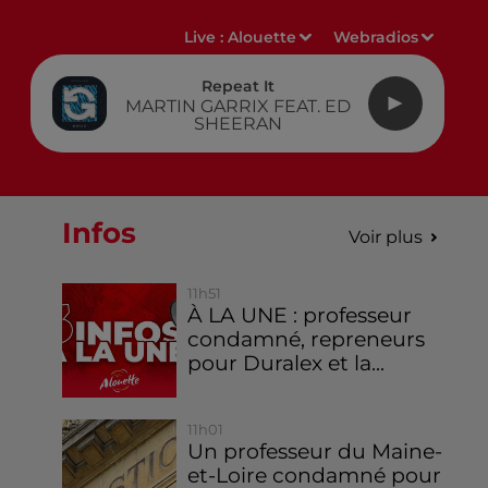
Live :
Alouette
Webradios
Repeat It
MARTIN GARRIX FEAT. ED
SHEERAN
Infos
Voir plus
11h51
À LA UNE : professeur
condamné, repreneurs
pour Duralex et la...
11h01
Un professeur du Maine-
et-Loire condamné pour