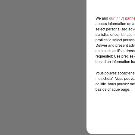
We and
our (447) partn
access information on a 
select personalised ad
statistics or combinatio
profiles to select person
Deliver and present adv
data such as IP address 
requested; Use precise g
based on information tra
Vous pouvez accepter en 
mes choix". Vous pouvez
ce site. Vous pouvez met
bas de chaque page.