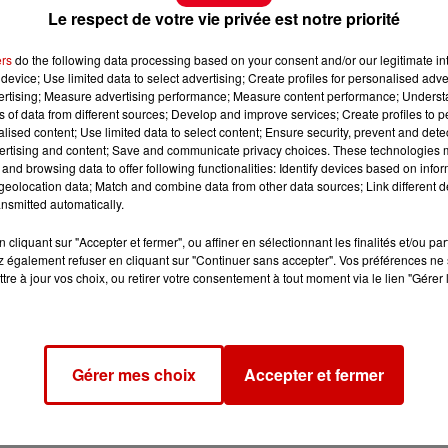
Le respect de votre vie privée est notre priorité
ers
do the following data processing based on your consent and/or our legitimate int
device; Use limited data to select advertising; Create profiles for personalised adver
vertising; Measure advertising performance; Measure content performance; Unders
ns of data from different sources; Develop and improve services; Create profiles to 
alised content; Use limited data to select content; Ensure security, prevent and detect
ertising and content; Save and communicate privacy choices. These technologies
and browsing data to offer following functionalities: Identify devices based on infor
eolocation data; Match and combine data from other data sources; Link different de
nsmitted automatically.
cliquant sur "Accepter et fermer", ou affiner en sélectionnant les finalités et/ou pa
 également refuser en cliquant sur "Continuer sans accepter". Vos préférences ne 
tre à jour vos choix, ou retirer votre consentement à tout moment via le lien "Gérer 
Gérer mes choix
Accepter et fermer