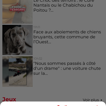
Le Choc des terroirs : le Curé
Nantais ou le Chabichou du
Poitou ?...
11h11
Face aux aboiements de chiens
bruyants, cette commune de
l’Ouest...
10h32
"Nous sommes passés à côté
d'un drame" : une voiture chute
sur la...
Jeux
Voir plus