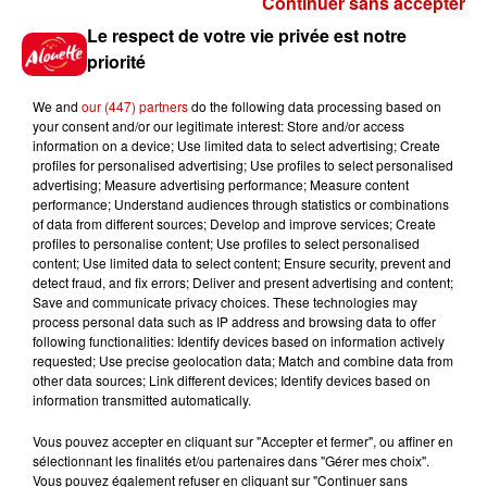
Continuer sans accepter
Gagnez vos places pour
Le respect de votre vie privée est notre
l'événement Ride the Show à
priorité
Morlaix !
We and
our (447) partners
do the following data processing based on
your consent and/or our legitimate interest: Store and/or access
information on a device; Use limited data to select advertising; Create
profiles for personalised advertising; Use profiles to select personalised
Gagnez vos places pour le
advertising; Measure advertising performance; Measure content
festival Marché Gourmand 2026
performance; Understand audiences through statistics or combinations
à Coulon !
of data from different sources; Develop and improve services; Create
profiles to personalise content; Use profiles to select personalised
content; Use limited data to select content; Ensure security, prevent and
detect fraud, and fix errors; Deliver and present advertising and content;
Save and communicate privacy choices. These technologies may
Le Duel - Gagnez vos entrées
process personal data such as IP address and browsing data to offer
pour le parc animalier de votre
following functionalities: Identify devices based on information actively
requested; Use precise geolocation data; Match and combine data from
choix !
other data sources; Link different devices; Identify devices based on
information transmitted automatically.
Vous pouvez accepter en cliquant sur "Accepter et fermer", ou affiner en
sélectionnant les finalités et/ou partenaires dans "Gérer mes choix".
Destination Vacances - Gagnez
Vous pouvez également refuser en cliquant sur "Continuer sans