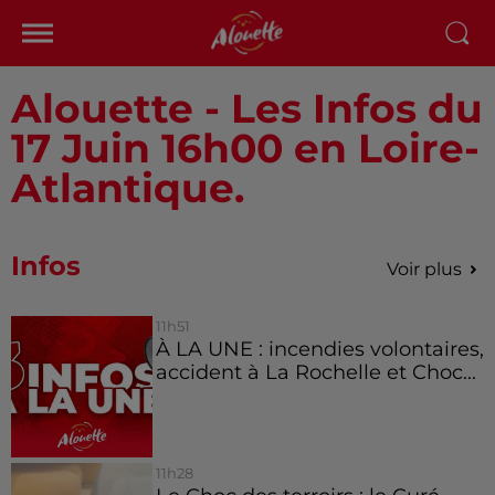
Alouette - Les Infos du
17 Juin 16h00 en Loire-
Atlantique.
Infos
Voir plus
11h51
À LA UNE : incendies volontaires,
accident à La Rochelle et Choc...
11h28