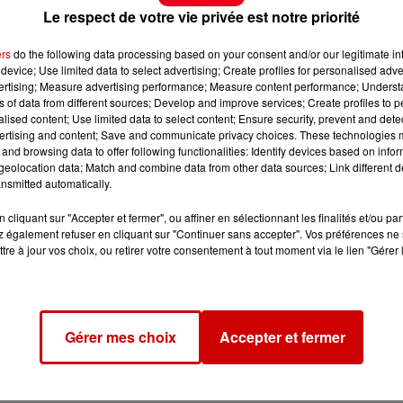
Le respect de votre vie privée est notre priorité
ers
do the following data processing based on your consent and/or our legitimate int
device; Use limited data to select advertising; Create profiles for personalised adver
vertising; Measure advertising performance; Measure content performance; Unders
ns of data from different sources; Develop and improve services; Create profiles to 
alised content; Use limited data to select content; Ensure security, prevent and detect
ertising and content; Save and communicate privacy choices. These technologies
and browsing data to offer following functionalities: Identify devices based on infor
eolocation data; Match and combine data from other data sources; Link different de
nsmitted automatically.
cliquant sur "Accepter et fermer", ou affiner en sélectionnant les finalités et/ou pa
 également refuser en cliquant sur "Continuer sans accepter". Vos préférences ne 
tre à jour vos choix, ou retirer votre consentement à tout moment via le lien "Gérer 
Gérer mes choix
Accepter et fermer