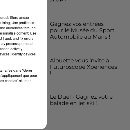
2026 !
erest: Store and/or
tising; Use profiles to
Gagnez vos entrées
tand audiences through
pour le Musée du Sport
personalise content; Use
Automobile au Mans !
 fraud, and fix errors;
 may process personal
mation actively
vices; Identify devices
Alouette vous invite à
Futuroscope Xperiences
rtenaires dans "Gérer
!
s'appliqueront que pour
les cookies" situé en
Le Duel - Gagnez votre
balade en jet ski !