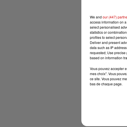
We and
our (447) partn
access information on a 
select personalised ad
statistics or combinatio
profiles to select person
Deliver and present adv
data such as IP address 
requested; Use precise g
based on information tra
Vous pouvez accepter en 
mes choix". Vous pouvez
ce site. Vous pouvez met
bas de chaque page.