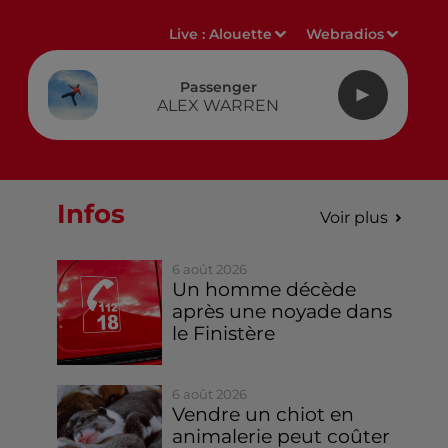
Live :
Alouette
Webradios
Passenger
ALEX WARREN
Infos
Voir plus
6 août 2026
Un homme décède
après une noyade dans
le Finistère
6 août 2026
Vendre un chiot en
animalerie peut coûter