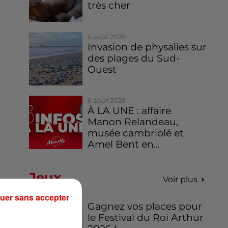
très cher
6 août 2026
Invasion de physalies sur
des plages du Sud-
Ouest
6 août 2026
À LA UNE : affaire
Manon Relandeau,
musée cambriolé et
Amel Bent en...
Jeux
Voir plus
uer sans accepter
Gagnez vos places pour
le Festival du Roi Arthur