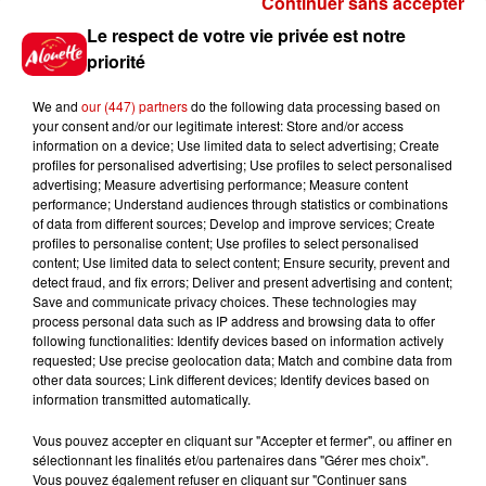
Continuer sans accepter
Gagnez vos places pour le
Le respect de votre vie privée est notre
festival Marché Gourmand 2026
priorité
à Coulon !
We and
our (447) partners
do the following data processing based on
your consent and/or our legitimate interest: Store and/or access
information on a device; Use limited data to select advertising; Create
profiles for personalised advertising; Use profiles to select personalised
Le Duel - Gagnez vos entrées
advertising; Measure advertising performance; Measure content
pour l'un des zoos de nos
performance; Understand audiences through statistics or combinations
régions !
of data from different sources; Develop and improve services; Create
profiles to personalise content; Use profiles to select personalised
content; Use limited data to select content; Ensure security, prevent and
detect fraud, and fix errors; Deliver and present advertising and content;
Save and communicate privacy choices. These technologies may
Destination Vacances - Gagnez
process personal data such as IP address and browsing data to offer
votre séjour en famille au cœur
following functionalities: Identify devices based on information actively
requested; Use precise geolocation data; Match and combine data from
de la...
other data sources; Link different devices; Identify devices based on
information transmitted automatically.
Vous pouvez accepter en cliquant sur "Accepter et fermer", ou affiner en
sélectionnant les finalités et/ou partenaires dans "Gérer mes choix".
Destination Vacances : inscrivez-
Vous pouvez également refuser en cliquant sur "Continuer sans