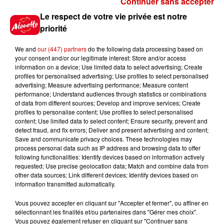
Continuer sans accepter
Gagnez vos places pour le
Le respect de votre vie privée est notre
festival Marché Gourmand 2026
priorité
à Coulon !
We and
our (447) partners
do the following data processing based on
your consent and/or our legitimate interest: Store and/or access
information on a device; Use limited data to select advertising; Create
profiles for personalised advertising; Use profiles to select personalised
Le Duel - Gagnez vos entrées
advertising; Measure advertising performance; Measure content
pour l'un des zoos de nos
performance; Understand audiences through statistics or combinations
régions !
of data from different sources; Develop and improve services; Create
profiles to personalise content; Use profiles to select personalised
content; Use limited data to select content; Ensure security, prevent and
detect fraud, and fix errors; Deliver and present advertising and content;
Save and communicate privacy choices. These technologies may
Destination Vacances - Gagnez
process personal data such as IP address and browsing data to offer
votre séjour en famille au cœur
following functionalities: Identify devices based on information actively
requested; Use precise geolocation data; Match and combine data from
de la...
other data sources; Link different devices; Identify devices based on
information transmitted automatically.
Vous pouvez accepter en cliquant sur "Accepter et fermer", ou affiner en
sélectionnant les finalités et/ou partenaires dans "Gérer mes choix".
Destination Vacances : inscrivez-
Vous pouvez également refuser en cliquant sur "Continuer sans