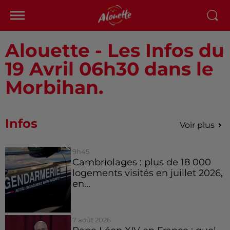
Alouette - Les Infos du
19 Avril 06h30 dans le
Morbihan.
Infos
Voir plus
9h45
Cambriolages : plus de 18 000
logements visités en juillet 2026,
en...
7 août 2026