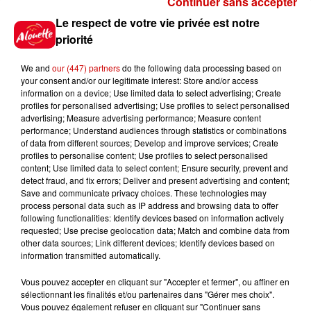
Continuer sans accepter
Gagnez vos places pour le
Le respect de votre vie privée est notre
festival Marché Gourmand 2026
priorité
à Coulon !
We and
our (447) partners
do the following data processing based on
your consent and/or our legitimate interest: Store and/or access
information on a device; Use limited data to select advertising; Create
profiles for personalised advertising; Use profiles to select personalised
Le Duel - Gagnez vos entrées
advertising; Measure advertising performance; Measure content
pour l'un des zoos de nos
performance; Understand audiences through statistics or combinations
régions !
of data from different sources; Develop and improve services; Create
profiles to personalise content; Use profiles to select personalised
content; Use limited data to select content; Ensure security, prevent and
detect fraud, and fix errors; Deliver and present advertising and content;
Save and communicate privacy choices. These technologies may
Destination Vacances - Gagnez
process personal data such as IP address and browsing data to offer
votre séjour en famille au cœur
following functionalities: Identify devices based on information actively
requested; Use precise geolocation data; Match and combine data from
de la...
other data sources; Link different devices; Identify devices based on
information transmitted automatically.
Vous pouvez accepter en cliquant sur "Accepter et fermer", ou affiner en
sélectionnant les finalités et/ou partenaires dans "Gérer mes choix".
Destination Vacances : inscrivez-
Vous pouvez également refuser en cliquant sur "Continuer sans