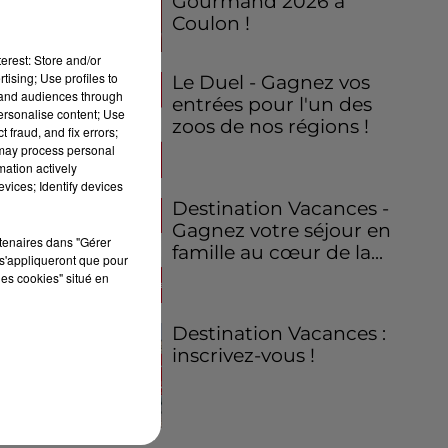
Gourmand 2026 à
Coulon !
erest: Store and/or
tising; Use profiles to
Le Duel - Gagnez vos
tand audiences through
entrées pour l'un des
personalise content; Use
zoos de nos régions !
 fraud, and fix errors;
 may process personal
mation actively
vices; Identify devices
Destination Vacances -
Gagnez votre séjour en
rtenaires dans "Gérer
famille au cœur de la...
s'appliqueront que pour
les cookies" situé en
Destination Vacances :
inscrivez-vous !