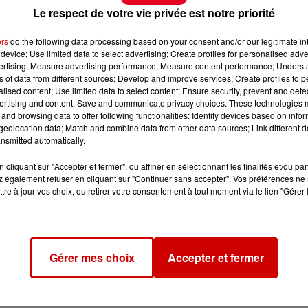
Le respect de votre vie privée est notre priorité
ers
do the following data processing based on your consent and/or our legitimate int
device; Use limited data to select advertising; Create profiles for personalised adver
vertising; Measure advertising performance; Measure content performance; Unders
ns of data from different sources; Develop and improve services; Create profiles to 
alised content; Use limited data to select content; Ensure security, prevent and detect
ertising and content; Save and communicate privacy choices. These technologies
and browsing data to offer following functionalities: Identify devices based on infor
eolocation data; Match and combine data from other data sources; Link different de
nsmitted automatically.
cliquant sur "Accepter et fermer", ou affiner en sélectionnant les finalités et/ou pa
 également refuser en cliquant sur "Continuer sans accepter". Vos préférences ne 
tre à jour vos choix, ou retirer votre consentement à tout moment via le lien "Gérer 
Gérer mes choix
Accepter et fermer