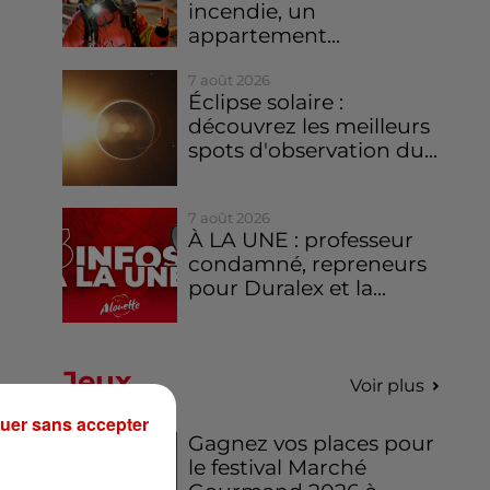
incendie, un
appartement...
7 août 2026
Éclipse solaire :
découvrez les meilleurs
spots d'observation du...
7 août 2026
À LA UNE : professeur
condamné, repreneurs
pour Duralex et la...
Jeux
Voir plus
uer sans accepter
Gagnez vos places pour
le festival Marché