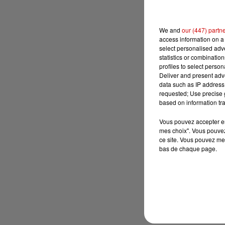
We and
our (447) partn
access information on a 
select personalised ad
statistics or combinatio
profiles to select person
Deliver and present adv
data such as IP address 
requested; Use precise g
based on information tra
Vous pouvez accepter en 
mes choix". Vous pouvez
ce site. Vous pouvez met
bas de chaque page.