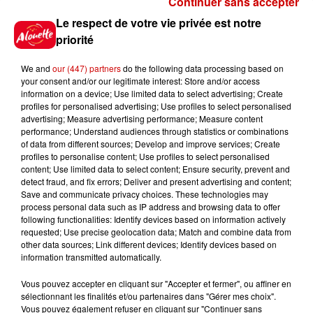
Continuer sans accepter
Gagnez vos places pour le
Le respect de votre vie privée est notre
festival Marché Gourmand 2026
priorité
à Coulon !
We and
our (447) partners
do the following data processing based on
your consent and/or our legitimate interest: Store and/or access
information on a device; Use limited data to select advertising; Create
profiles for personalised advertising; Use profiles to select personalised
Le Duel - Gagnez vos entrées
advertising; Measure advertising performance; Measure content
pour l'un des zoos de nos
performance; Understand audiences through statistics or combinations
régions !
of data from different sources; Develop and improve services; Create
profiles to personalise content; Use profiles to select personalised
content; Use limited data to select content; Ensure security, prevent and
detect fraud, and fix errors; Deliver and present advertising and content;
Save and communicate privacy choices. These technologies may
Destination Vacances - Gagnez
process personal data such as IP address and browsing data to offer
votre séjour en famille au cœur
following functionalities: Identify devices based on information actively
requested; Use precise geolocation data; Match and combine data from
de la...
other data sources; Link different devices; Identify devices based on
information transmitted automatically.
Vous pouvez accepter en cliquant sur "Accepter et fermer", ou affiner en
sélectionnant les finalités et/ou partenaires dans "Gérer mes choix".
Destination Vacances : inscrivez-
Vous pouvez également refuser en cliquant sur "Continuer sans