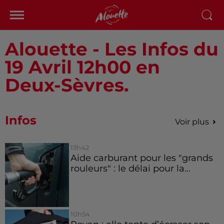
Alouette - Les Infos du
19 Avril 12h00 en
Deux-Sèvres.
Infos
Voir plus
13h42
Aide carburant pour les "grands
rouleurs" : le délai pour la...
10h54