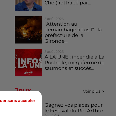
Chef) rattrapé par...
5 août 2026
"Attention au
démarchage abusif" : la
préfecture de la
Gironde...
5 août 2026
À LA UNE : incendie à La
Rochelle, mégaferme de
saumons et succès...
Jeux
Voir plus
uer sans accepter
Gagnez vos places pour
le Festival du Roi Arthur