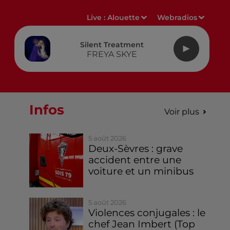
Live :
Alouette
Webradios
Silent Treatment
FREYA SKYE
Infos
Voir plus
5 août 2026
Deux-Sèvres : grave
accident entre une
voiture et un minibus
5 août 2026
Violences conjugales : le
chef Jean Imbert (Top