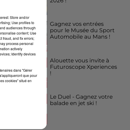
2026 !
erest: Store and/or
tising; Use profiles to
Gagnez vos entrées
tand audiences through
pour le Musée du Sport
personalise content; Use
Automobile au Mans !
 fraud, and fix errors;
 may process personal
mation actively
vices; Identify devices
Alouette vous invite à
Futuroscope Xperiences
rtenaires dans "Gérer
!
s'appliqueront que pour
les cookies" situé en
Le Duel - Gagnez votre
balade en jet ski !