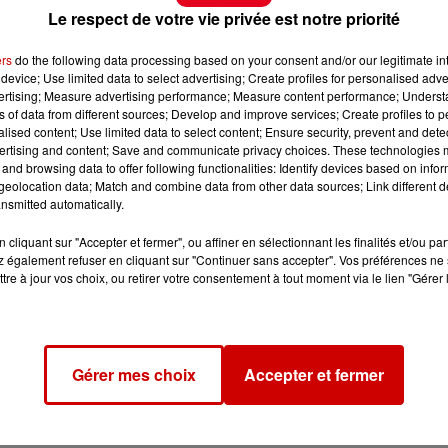
Le respect de votre vie privée est notre priorité
ers
do the following data processing based on your consent and/or our legitimate int
device; Use limited data to select advertising; Create profiles for personalised adver
vertising; Measure advertising performance; Measure content performance; Unders
ns of data from different sources; Develop and improve services; Create profiles to 
alised content; Use limited data to select content; Ensure security, prevent and detect
ertising and content; Save and communicate privacy choices. These technologies
and browsing data to offer following functionalities: Identify devices based on infor
eolocation data; Match and combine data from other data sources; Link different de
nsmitted automatically.
cliquant sur "Accepter et fermer", ou affiner en sélectionnant les finalités et/ou pa
 également refuser en cliquant sur "Continuer sans accepter". Vos préférences ne 
tre à jour vos choix, ou retirer votre consentement à tout moment via le lien "Gérer 
Gérer mes choix
Accepter et fermer