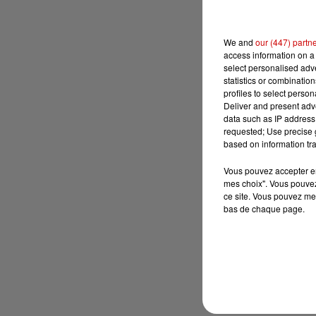
We and
our (447) partn
access information on a 
select personalised ad
statistics or combinatio
profiles to select person
Deliver and present adv
data such as IP address 
requested; Use precise g
based on information tra
Vous pouvez accepter en 
mes choix". Vous pouvez
ce site. Vous pouvez met
bas de chaque page.