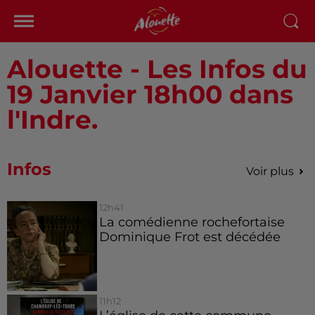
Alouette - Les Infos du
19 Janvier 18h00 dans
l'Indre.
Infos
Voir plus
12h41
La comédienne rochefortaise
Dominique Frot est décédée
11h12