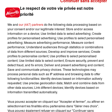
Continuer sans accepter
Gagnez vos places pour le
Le respect de votre vie privée est notre
festival Marché Gourmand 2026
priorité
à Coulon !
We and
our (447) partners
do the following data processing based on
your consent and/or our legitimate interest: Store and/or access
information on a device; Use limited data to select advertising; Create
profiles for personalised advertising; Use profiles to select personalised
Le Duel - Gagnez vos entrées
advertising; Measure advertising performance; Measure content
pour l'un des zoos de nos
performance; Understand audiences through statistics or combinations
régions !
of data from different sources; Develop and improve services; Create
profiles to personalise content; Use profiles to select personalised
content; Use limited data to select content; Ensure security, prevent and
detect fraud, and fix errors; Deliver and present advertising and content;
Save and communicate privacy choices. These technologies may
Destination Vacances - Gagnez
process personal data such as IP address and browsing data to offer
votre séjour en famille au cœur
following functionalities: Identify devices based on information actively
requested; Use precise geolocation data; Match and combine data from
de la...
other data sources; Link different devices; Identify devices based on
information transmitted automatically.
Vous pouvez accepter en cliquant sur "Accepter et fermer", ou affiner en
sélectionnant les finalités et/ou partenaires dans "Gérer mes choix".
Destination Vacances : inscrivez-
Vous pouvez également refuser en cliquant sur "Continuer sans