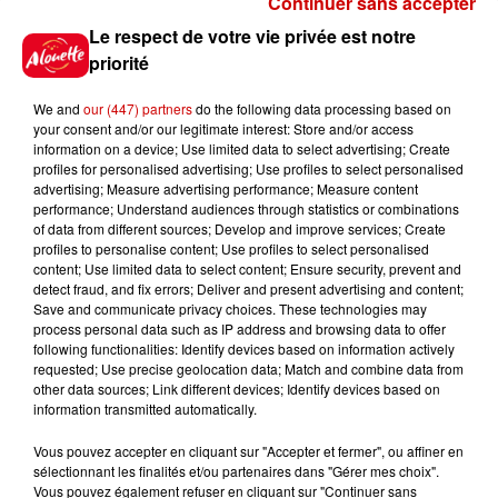
Continuer sans accepter
Gagnez vos places pour le
Le respect de votre vie privée est notre
Festival du Roi Arthur 2026 !
priorité
We and
our (447) partners
do the following data processing based on
your consent and/or our legitimate interest: Store and/or access
information on a device; Use limited data to select advertising; Create
profiles for personalised advertising; Use profiles to select personalised
Gagnez vos entrées pour le
advertising; Measure advertising performance; Measure content
Musée du Sport Automobile au
performance; Understand audiences through statistics or combinations
Mans !
of data from different sources; Develop and improve services; Create
profiles to personalise content; Use profiles to select personalised
content; Use limited data to select content; Ensure security, prevent and
detect fraud, and fix errors; Deliver and present advertising and content;
Save and communicate privacy choices. These technologies may
Alouette vous invite à
process personal data such as IP address and browsing data to offer
Futuroscope Xperiences !
following functionalities: Identify devices based on information actively
requested; Use precise geolocation data; Match and combine data from
other data sources; Link different devices; Identify devices based on
information transmitted automatically.
Vous pouvez accepter en cliquant sur "Accepter et fermer", ou affiner en
sélectionnant les finalités et/ou partenaires dans "Gérer mes choix".
Le Duel - Gagnez votre balade
Vous pouvez également refuser en cliquant sur "Continuer sans