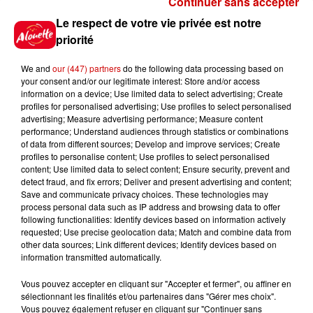
Continuer sans accepter
Gagnez vos places pour
Le respect de votre vie privée est notre
l'événement Ride the Show à
priorité
Morlaix !
We and
our (447) partners
do the following data processing based on
your consent and/or our legitimate interest: Store and/or access
information on a device; Use limited data to select advertising; Create
profiles for personalised advertising; Use profiles to select personalised
Gagnez vos places pour le
advertising; Measure advertising performance; Measure content
festival Marché Gourmand 2026
performance; Understand audiences through statistics or combinations
à Coulon !
of data from different sources; Develop and improve services; Create
profiles to personalise content; Use profiles to select personalised
content; Use limited data to select content; Ensure security, prevent and
detect fraud, and fix errors; Deliver and present advertising and content;
Save and communicate privacy choices. These technologies may
Le Duel - Gagnez vos entrées
process personal data such as IP address and browsing data to offer
pour l'un des zoos de nos
following functionalities: Identify devices based on information actively
requested; Use precise geolocation data; Match and combine data from
régions !
other data sources; Link different devices; Identify devices based on
information transmitted automatically.
Vous pouvez accepter en cliquant sur "Accepter et fermer", ou affiner en
sélectionnant les finalités et/ou partenaires dans "Gérer mes choix".
Destination Vacances - Gagnez
Vous pouvez également refuser en cliquant sur "Continuer sans