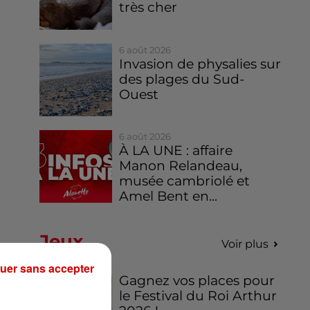
très cher
6 août 2026
Invasion de physalies sur
des plages du Sud-
Ouest
6 août 2026
À LA UNE : affaire
Manon Relandeau,
musée cambriolé et
Amel Bent en...
Jeux
Voir plus
uer sans accepter
Gagnez vos places pour
le Festival du Roi Arthur