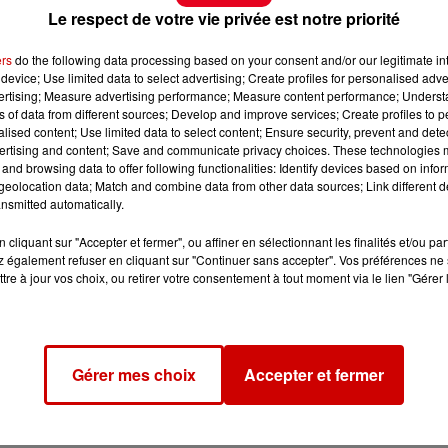
Le respect de votre vie privée est notre priorité
ers
do the following data processing based on your consent and/or our legitimate int
device; Use limited data to select advertising; Create profiles for personalised adver
vertising; Measure advertising performance; Measure content performance; Unders
ns of data from different sources; Develop and improve services; Create profiles to 
alised content; Use limited data to select content; Ensure security, prevent and detect
ertising and content; Save and communicate privacy choices. These technologies
and browsing data to offer following functionalities: Identify devices based on infor
eolocation data; Match and combine data from other data sources; Link different de
nsmitted automatically.
cliquant sur "Accepter et fermer", ou affiner en sélectionnant les finalités et/ou pa
 également refuser en cliquant sur "Continuer sans accepter". Vos préférences ne 
tre à jour vos choix, ou retirer votre consentement à tout moment via le lien "Gérer 
Gérer mes choix
Accepter et fermer