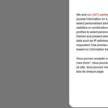
We and
our (447) partn
access information on a 
select personalised ad
statistics or combinatio
profiles to select person
Deliver and present adv
data such as IP address 
requested; Use precise g
based on information tra
Vous pouvez accepter en 
mes choix". Vous pouvez
ce site. Vous pouvez met
bas de chaque page.