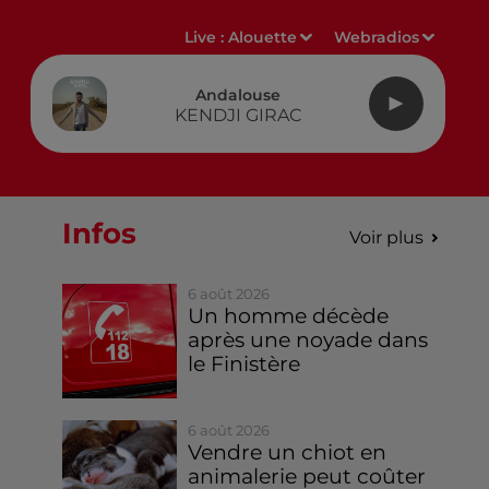
Live :
Alouette
Webradios
Andalouse
KENDJI GIRAC
Infos
Voir plus
6 août 2026
Un homme décède
après une noyade dans
le Finistère
6 août 2026
Vendre un chiot en
animalerie peut coûter