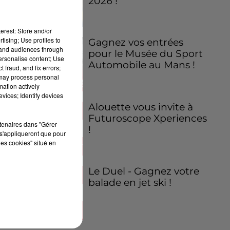
2026 !
erest: Store and/or
tising; Use profiles to
Gagnez vos entrées
tand audiences through
pour le Musée du Sport
personalise content; Use
Automobile au Mans !
 fraud, and fix errors;
 may process personal
mation actively
vices; Identify devices
Alouette vous invite à
Futuroscope Xperiences
rtenaires dans "Gérer
!
s'appliqueront que pour
les cookies" situé en
Le Duel - Gagnez votre
balade en jet ski !