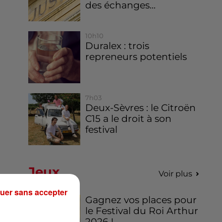
des échanges...
10h10
Duralex : trois
repreneurs potentiels
7h03
Deux-Sèvres : le Citroën
C15 a le droit à son
festival
Jeux
Voir plus
uer sans accepter
Gagnez vos places pour
le Festival du Roi Arthur
2026 !