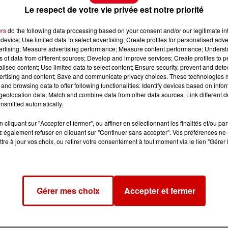
Le respect de votre vie privée est notre priorité
ers
do the following data processing based on your consent and/or our legitimate int
device; Use limited data to select advertising; Create profiles for personalised adver
vertising; Measure advertising performance; Measure content performance; Unders
ns of data from different sources; Develop and improve services; Create profiles to 
alised content; Use limited data to select content; Ensure security, prevent and detect
ertising and content; Save and communicate privacy choices. These technologies
and browsing data to offer following functionalities: Identify devices based on infor
eolocation data; Match and combine data from other data sources; Link different de
nsmitted automatically.
cliquant sur "Accepter et fermer", ou affiner en sélectionnant les finalités et/ou pa
 également refuser en cliquant sur "Continuer sans accepter". Vos préférences ne 
tre à jour vos choix, ou retirer votre consentement à tout moment via le lien "Gérer 
Gérer mes choix
Accepter et fermer