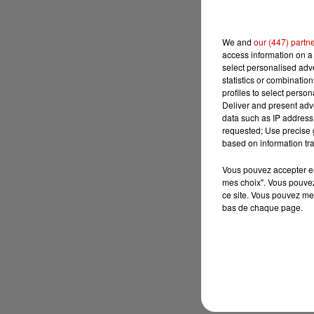
We and
our (447) partn
access information on a 
select personalised ad
statistics or combinatio
profiles to select person
Deliver and present adv
data such as IP address 
requested; Use precise g
based on information tra
Vous pouvez accepter en 
mes choix". Vous pouvez
ce site. Vous pouvez met
bas de chaque page.