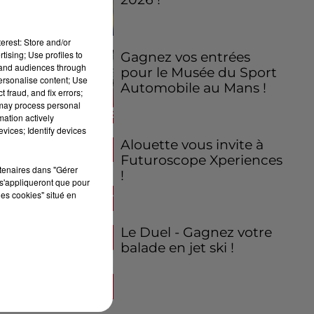
erest: Store and/or
tising; Use profiles to
Gagnez vos entrées
tand audiences through
pour le Musée du Sport
personalise content; Use
Automobile au Mans !
 fraud, and fix errors;
 may process personal
mation actively
vices; Identify devices
Alouette vous invite à
Futuroscope Xperiences
rtenaires dans "Gérer
!
s'appliqueront que pour
les cookies" situé en
Le Duel - Gagnez votre
balade en jet ski !