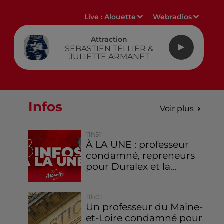
Live :
Alouette
Webradios
Attraction
SEBASTIEN TELLIER &
JULIETTE ARMANET
Infos
Voir plus
11h51
À LA UNE : professeur
condamné, repreneurs
pour Duralex et la...
11h01
Un professeur du Maine-
et-Loire condamné pour