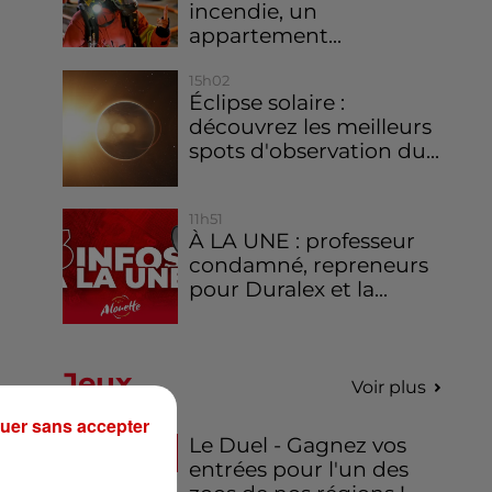
incendie, un
appartement...
15h02
Éclipse solaire :
découvrez les meilleurs
spots d'observation du...
11h51
À LA UNE : professeur
condamné, repreneurs
pour Duralex et la...
Jeux
Voir plus
uer sans accepter
Le Duel - Gagnez vos
entrées pour l'un des