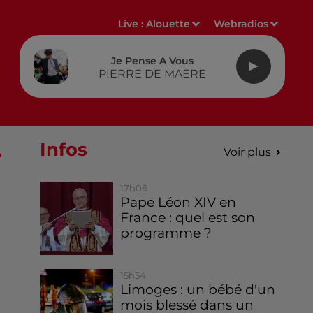
Live :
Alouette
Webradios
Je Pense A Vous
PIERRE DE MAERE
.
Infos
Voir plus
17h06
Pape Léon XIV en
France : quel est son
programme ?
15h54
Limoges : un bébé d'un
mois blessé dans un