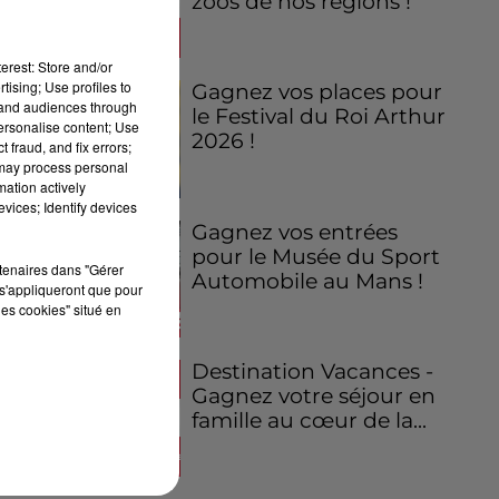
zoos de nos régions !
erest: Store and/or
tising; Use profiles to
Gagnez vos places pour
tand audiences through
le Festival du Roi Arthur
personalise content; Use
2026 !
 fraud, and fix errors;
 may process personal
mation actively
vices; Identify devices
Gagnez vos entrées
pour le Musée du Sport
rtenaires dans "Gérer
Automobile au Mans !
s'appliqueront que pour
les cookies" situé en
Destination Vacances -
Gagnez votre séjour en
famille au cœur de la...