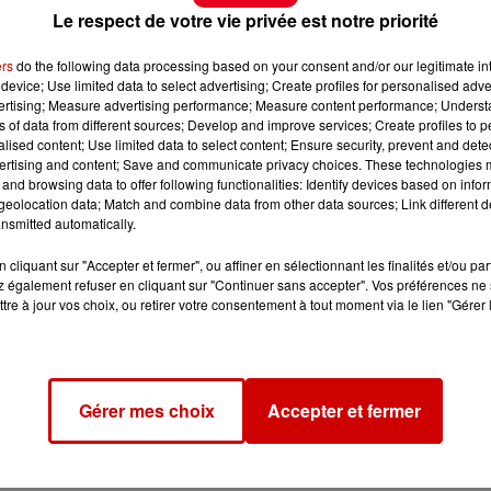
Le respect de votre vie privée est notre priorité
ers
do the following data processing based on your consent and/or our legitimate int
device; Use limited data to select advertising; Create profiles for personalised adver
vertising; Measure advertising performance; Measure content performance; Unders
ns of data from different sources; Develop and improve services; Create profiles to 
alised content; Use limited data to select content; Ensure security, prevent and detect
ertising and content; Save and communicate privacy choices. These technologies
and browsing data to offer following functionalities: Identify devices based on infor
eolocation data; Match and combine data from other data sources; Link different de
nsmitted automatically.
cliquant sur "Accepter et fermer", ou affiner en sélectionnant les finalités et/ou pa
 également refuser en cliquant sur "Continuer sans accepter". Vos préférences ne 
tre à jour vos choix, ou retirer votre consentement à tout moment via le lien "Gérer 
Gérer mes choix
Accepter et fermer