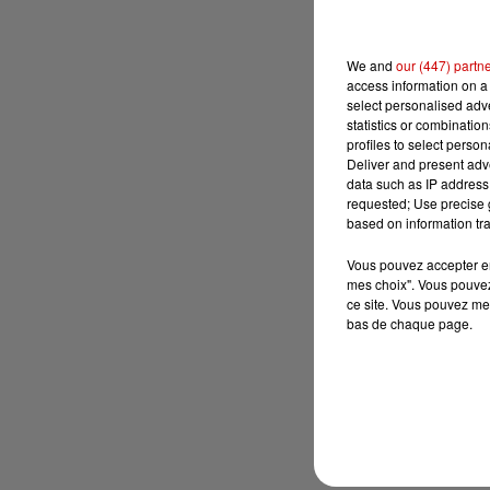
We and
our (447) partn
access information on a 
select personalised ad
statistics or combinatio
profiles to select person
Deliver and present adv
data such as IP address 
requested; Use precise g
based on information tra
Vous pouvez accepter en 
mes choix". Vous pouvez
ce site. Vous pouvez met
bas de chaque page.