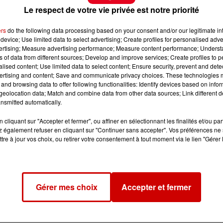
Le respect de votre vie privée est notre priorité
ers
do the following data processing based on your consent and/or our legitimate int
device; Use limited data to select advertising; Create profiles for personalised adver
vertising; Measure advertising performance; Measure content performance; Unders
ns of data from different sources; Develop and improve services; Create profiles to 
alised content; Use limited data to select content; Ensure security, prevent and detect
ertising and content; Save and communicate privacy choices. These technologies
and browsing data to offer following functionalities: Identify devices based on infor
eolocation data; Match and combine data from other data sources; Link different de
nsmitted automatically.
cliquant sur "Accepter et fermer", ou affiner en sélectionnant les finalités et/ou pa
 également refuser en cliquant sur "Continuer sans accepter". Vos préférences ne 
tre à jour vos choix, ou retirer votre consentement à tout moment via le lien "Gérer 
Gérer mes choix
Accepter et fermer