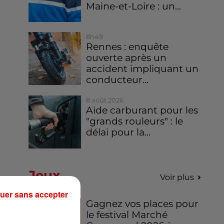
Maine-et-Loire : un...
8h49
Rennes : enquête
ouverte après un
accident impliquant un
conducteur...
8 août 2026
Aide carburant pour les
"grands rouleurs" : le
délai pour la...
Jeux
Voir plus
uer sans accepter
Gagnez vos places pour
le festival Marché