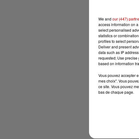
We and
our (447) partn
access information on a 
select personalised ad
statistics or combinatio
profiles to select person
Deliver and present adv
data such as IP address 
requested; Use precise g
based on information tra
Vous pouvez accepter en 
mes choix". Vous pouvez
ce site. Vous pouvez met
bas de chaque page.