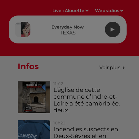
Live :
Alouette
Webradios
Everyday Now
TEXAS
Infos
Voir plus
11h12
L’église de cette
commune d’Indre-et-
Loire a été cambriolée,
deux...
10h20
Incendies suspects en
Deux-Sèvres et en