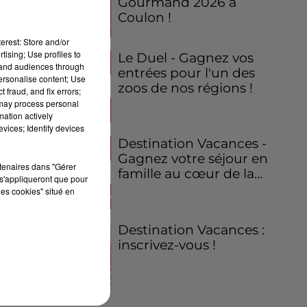
Gourmand 2026 à
Coulon !
erest: Store and/or
tising; Use profiles to
Le Duel - Gagnez vos
tand audiences through
entrées pour l'un des
personalise content; Use
zoos de nos régions !
 fraud, and fix errors;
 may process personal
mation actively
vices; Identify devices
Destination Vacances -
Gagnez votre séjour en
rtenaires dans "Gérer
famille au cœur de la...
s'appliqueront que pour
les cookies" situé en
Destination Vacances :
inscrivez-vous !