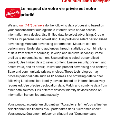
Continuer sans accepter
Gagnez vos places pour le
Le respect de votre vie privée est notre
festival Marché Gourmand 2026
priorité
à Coulon !
We and
our (447) partners
do the following data processing based on
your consent and/or our legitimate interest: Store and/or access
information on a device; Use limited data to select advertising; Create
profiles for personalised advertising; Use profiles to select personalised
Le Duel - Gagnez vos entrées
advertising; Measure advertising performance; Measure content
pour l'un des zoos de nos
performance; Understand audiences through statistics or combinations
régions !
of data from different sources; Develop and improve services; Create
profiles to personalise content; Use profiles to select personalised
content; Use limited data to select content; Ensure security, prevent and
detect fraud, and fix errors; Deliver and present advertising and content;
Save and communicate privacy choices. These technologies may
Destination Vacances - Gagnez
process personal data such as IP address and browsing data to offer
votre séjour en famille au cœur
following functionalities: Identify devices based on information actively
requested; Use precise geolocation data; Match and combine data from
de la...
other data sources; Link different devices; Identify devices based on
information transmitted automatically.
Vous pouvez accepter en cliquant sur "Accepter et fermer", ou affiner en
sélectionnant les finalités et/ou partenaires dans "Gérer mes choix".
Destination Vacances : inscrivez-
Vous pouvez également refuser en cliquant sur "Continuer sans