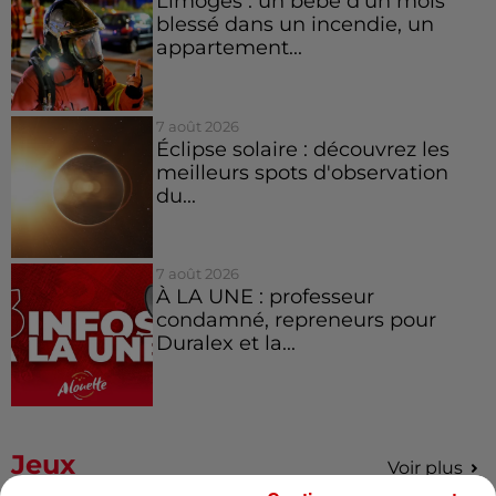
Limoges : un bébé d'un mois
blessé dans un incendie, un
appartement...
7 août 2026
Éclipse solaire : découvrez les
meilleurs spots d'observation
du...
7 août 2026
À LA UNE : professeur
condamné, repreneurs pour
Duralex et la...
Jeux
Voir plus