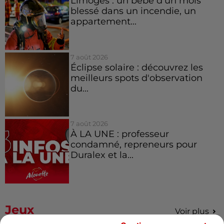
Limoges : un bébé d'un mois
blessé dans un incendie, un
appartement...
7 août 2026
Éclipse solaire : découvrez les
meilleurs spots d'observation
du...
7 août 2026
À LA UNE : professeur
condamné, repreneurs pour
Duralex et la...
Jeux
Voir plus