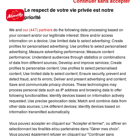
Continuer sans accepter
Gagnez vos places pour le
Le respect de votre vie privée est notre
festival Marché Gourmand 2026
priorité
à Coulon !
We and
our (447) partners
do the following data processing based on
your consent and/or our legitimate interest: Store and/or access
information on a device; Use limited data to select advertising; Create
profiles for personalised advertising; Use profiles to select personalised
Le Duel - Gagnez vos entrées
advertising; Measure advertising performance; Measure content
pour l'un des zoos de nos
performance; Understand audiences through statistics or combinations
régions !
of data from different sources; Develop and improve services; Create
profiles to personalise content; Use profiles to select personalised
content; Use limited data to select content; Ensure security, prevent and
detect fraud, and fix errors; Deliver and present advertising and content;
Save and communicate privacy choices. These technologies may
Destination Vacances - Gagnez
process personal data such as IP address and browsing data to offer
votre séjour en famille au cœur
following functionalities: Identify devices based on information actively
requested; Use precise geolocation data; Match and combine data from
de la...
other data sources; Link different devices; Identify devices based on
information transmitted automatically.
Vous pouvez accepter en cliquant sur "Accepter et fermer", ou affiner en
sélectionnant les finalités et/ou partenaires dans "Gérer mes choix".
Destination Vacances : inscrivez-
Vous pouvez également refuser en cliquant sur "Continuer sans