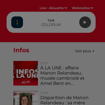
Live :
Alouette
Webradios
Talk
COLDPLAY
Infos
Voir plus
11h51
À LA UNE : affaire
Manon Relandeau,
musée cambriolé et
Amel Bent en...
11h18
Disparition de Manon
Relandeau : sa mère