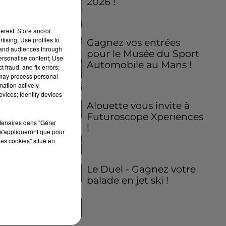
2026 !
erest: Store and/or
tising; Use profiles to
Gagnez vos entrées
tand audiences through
pour le Musée du Sport
personalise content; Use
Automobile au Mans !
 fraud, and fix errors;
 may process personal
mation actively
vices; Identify devices
Alouette vous invite à
Futuroscope Xperiences
rtenaires dans "Gérer
!
s'appliqueront que pour
les cookies" situé en
Le Duel - Gagnez votre
balade en jet ski !