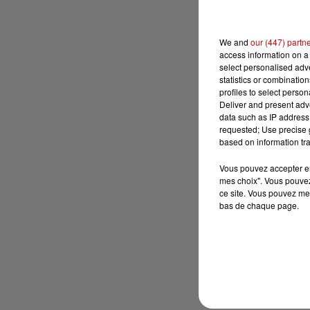
We and
our (447) partn
access information on a 
select personalised ad
statistics or combinatio
profiles to select person
Deliver and present adv
data such as IP address 
requested; Use precise g
based on information tra
Vous pouvez accepter en 
mes choix". Vous pouvez
ce site. Vous pouvez met
bas de chaque page.