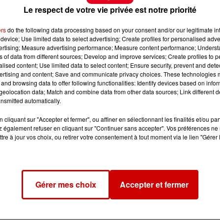
Le respect de votre vie privée est notre priorité
ers
do the following data processing based on your consent and/or our legitimate int
device; Use limited data to select advertising; Create profiles for personalised adver
vertising; Measure advertising performance; Measure content performance; Unders
ns of data from different sources; Develop and improve services; Create profiles to 
alised content; Use limited data to select content; Ensure security, prevent and detect
ertising and content; Save and communicate privacy choices. These technologies
and browsing data to offer following functionalities: Identify devices based on infor
eolocation data; Match and combine data from other data sources; Link different de
nsmitted automatically.
cliquant sur "Accepter et fermer", ou affiner en sélectionnant les finalités et/ou pa
 également refuser en cliquant sur "Continuer sans accepter". Vos préférences ne 
tre à jour vos choix, ou retirer votre consentement à tout moment via le lien "Gérer 
Gérer mes choix
Accepter et fermer