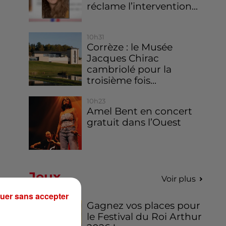
réclame l’intervention...
10h31
Corrèze : le Musée
Jacques Chirac
cambriolé pour la
troisième fois...
10h23
Amel Bent en concert
gratuit dans l’Ouest
Jeux
Voir plus
uer sans accepter
Gagnez vos places pour
le Festival du Roi Arthur