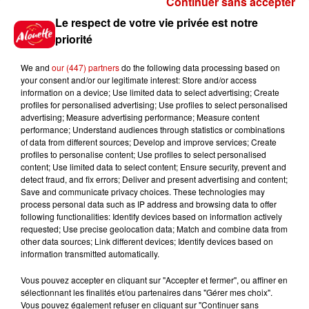
Continuer sans accepter
Gagnez vos places pour le
Le respect de votre vie privée est notre
festival Marché Gourmand 2026
priorité
à Coulon !
We and
our (447) partners
do the following data processing based on
your consent and/or our legitimate interest: Store and/or access
information on a device; Use limited data to select advertising; Create
profiles for personalised advertising; Use profiles to select personalised
Le Duel - Gagnez vos entrées
advertising; Measure advertising performance; Measure content
pour l'un des zoos de nos
performance; Understand audiences through statistics or combinations
régions !
of data from different sources; Develop and improve services; Create
profiles to personalise content; Use profiles to select personalised
content; Use limited data to select content; Ensure security, prevent and
detect fraud, and fix errors; Deliver and present advertising and content;
Save and communicate privacy choices. These technologies may
Destination Vacances - Gagnez
process personal data such as IP address and browsing data to offer
votre séjour en famille au cœur
following functionalities: Identify devices based on information actively
requested; Use precise geolocation data; Match and combine data from
de la...
other data sources; Link different devices; Identify devices based on
information transmitted automatically.
Vous pouvez accepter en cliquant sur "Accepter et fermer", ou affiner en
sélectionnant les finalités et/ou partenaires dans "Gérer mes choix".
Destination Vacances : inscrivez-
Vous pouvez également refuser en cliquant sur "Continuer sans