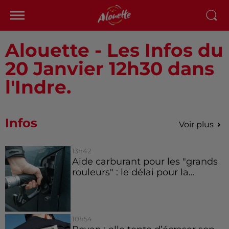
Alouette - Les Infos du
20 Janvier 12h30 dans
l'Indre.
Infos
Voir plus
13h42
Aide carburant pour les "grands
rouleurs" : le délai pour la...
10h54