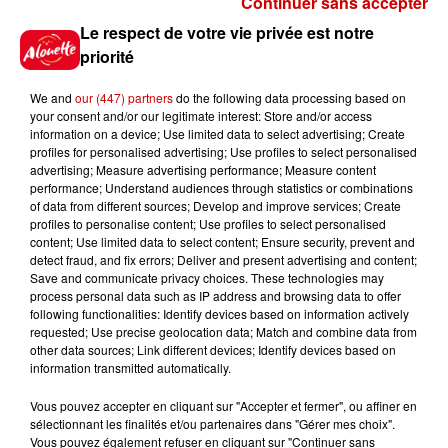
Continuer sans accepter
Gagnez vos places pour le
Le respect de votre vie privée est notre
Festival du Roi Arthur 2026 !
priorité
We and
our (447) partners
do the following data processing based on
your consent and/or our legitimate interest: Store and/or access
information on a device; Use limited data to select advertising; Create
profiles for personalised advertising; Use profiles to select personalised
Gagnez vos entrées pour le
advertising; Measure advertising performance; Measure content
Musée du Sport Automobile au
performance; Understand audiences through statistics or combinations
Mans !
of data from different sources; Develop and improve services; Create
profiles to personalise content; Use profiles to select personalised
content; Use limited data to select content; Ensure security, prevent and
detect fraud, and fix errors; Deliver and present advertising and content;
Save and communicate privacy choices. These technologies may
Alouette vous invite à
process personal data such as IP address and browsing data to offer
Futuroscope Xperiences !
following functionalities: Identify devices based on information actively
requested; Use precise geolocation data; Match and combine data from
other data sources; Link different devices; Identify devices based on
information transmitted automatically.
Vous pouvez accepter en cliquant sur "Accepter et fermer", ou affiner en
sélectionnant les finalités et/ou partenaires dans "Gérer mes choix".
Le Duel - Gagnez votre balade
Vous pouvez également refuser en cliquant sur "Continuer sans