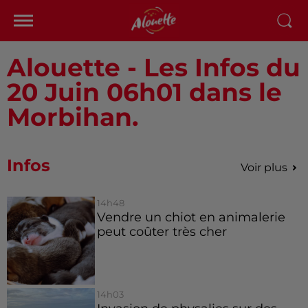
Alouette - Les Infos du
20 Juin 06h01 dans le
Morbihan.
Infos
Voir plus
14h48
Vendre un chiot en animalerie
peut coûter très cher
14h03