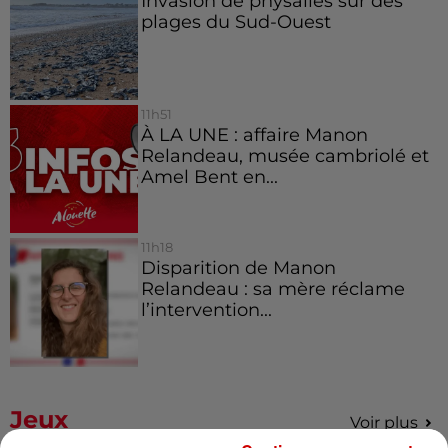
Invasion de physalies sur des
plages du Sud-Ouest
11h51
À LA UNE : affaire Manon
Relandeau, musée cambriolé et
Amel Bent en...
11h18
Disparition de Manon
Relandeau : sa mère réclame
l’intervention...
Jeux
Voir plus