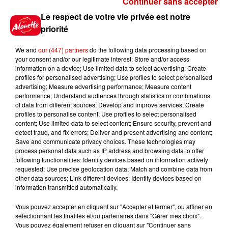
Continuer sans accepter
Gagnez vos places pour le
Le respect de votre vie privée est notre
Festival du Roi Arthur 2026 !
priorité
We and
our (447) partners
do the following data processing based on
your consent and/or our legitimate interest: Store and/or access
information on a device; Use limited data to select advertising; Create
profiles for personalised advertising; Use profiles to select personalised
Gagnez vos entrées pour le
advertising; Measure advertising performance; Measure content
Musée du Sport Automobile au
performance; Understand audiences through statistics or combinations
Mans !
of data from different sources; Develop and improve services; Create
profiles to personalise content; Use profiles to select personalised
content; Use limited data to select content; Ensure security, prevent and
detect fraud, and fix errors; Deliver and present advertising and content;
Save and communicate privacy choices. These technologies may
Alouette vous invite à
process personal data such as IP address and browsing data to offer
Futuroscope Xperiences !
following functionalities: Identify devices based on information actively
requested; Use precise geolocation data; Match and combine data from
other data sources; Link different devices; Identify devices based on
information transmitted automatically.
Vous pouvez accepter en cliquant sur "Accepter et fermer", ou affiner en
sélectionnant les finalités et/ou partenaires dans "Gérer mes choix".
Le Duel - Gagnez votre balade
Vous pouvez également refuser en cliquant sur "Continuer sans