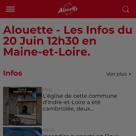
Alouette - Les Infos du
20 Juin 12h30 en
Maine-et-Loire.
Infos
Voir plus
11h12
L’église de cette commune
d’Indre-et-Loire a été
cambriolée, deux...
10h20