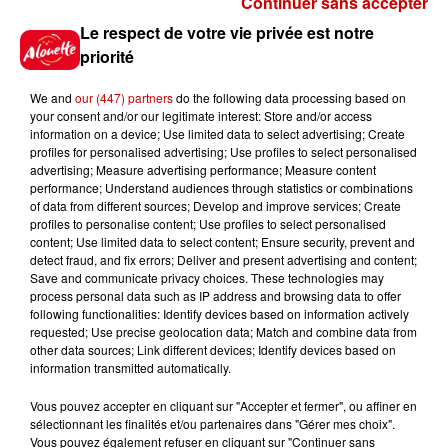
Continuer sans accepter
Gagnez vos places pour le
Le respect de votre vie privée est notre
festival Marché Gourmand 2026
priorité
à Coulon !
We and
our (447) partners
do the following data processing based on
your consent and/or our legitimate interest: Store and/or access
information on a device; Use limited data to select advertising; Create
profiles for personalised advertising; Use profiles to select personalised
Le Duel - Gagnez vos entrées
advertising; Measure advertising performance; Measure content
pour l'un des zoos de nos
performance; Understand audiences through statistics or combinations
régions !
of data from different sources; Develop and improve services; Create
profiles to personalise content; Use profiles to select personalised
content; Use limited data to select content; Ensure security, prevent and
detect fraud, and fix errors; Deliver and present advertising and content;
Save and communicate privacy choices. These technologies may
Destination Vacances - Gagnez
process personal data such as IP address and browsing data to offer
votre séjour en famille au cœur
following functionalities: Identify devices based on information actively
requested; Use precise geolocation data; Match and combine data from
de la...
other data sources; Link different devices; Identify devices based on
information transmitted automatically.
Vous pouvez accepter en cliquant sur "Accepter et fermer", ou affiner en
sélectionnant les finalités et/ou partenaires dans "Gérer mes choix".
Destination Vacances : inscrivez-
Vous pouvez également refuser en cliquant sur "Continuer sans