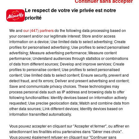
Continuer sans accepter
Gagnez vos places pour le
Le respect de votre vie privée est notre
festival Marché Gourmand 2026
priorité
à Coulon !
We and
our (447) partners
do the following data processing based on
your consent and/or our legitimate interest: Store and/or access
information on a device; Use limited data to select advertising; Create
profiles for personalised advertising; Use profiles to select personalised
Le Duel - Gagnez vos entrées
advertising; Measure advertising performance; Measure content
pour l'un des zoos de nos
performance; Understand audiences through statistics or combinations
régions !
of data from different sources; Develop and improve services; Create
profiles to personalise content; Use profiles to select personalised
content; Use limited data to select content; Ensure security, prevent and
detect fraud, and fix errors; Deliver and present advertising and content;
Save and communicate privacy choices. These technologies may
Destination Vacances - Gagnez
process personal data such as IP address and browsing data to offer
votre séjour en famille au cœur
following functionalities: Identify devices based on information actively
requested; Use precise geolocation data; Match and combine data from
de la...
other data sources; Link different devices; Identify devices based on
information transmitted automatically.
Vous pouvez accepter en cliquant sur "Accepter et fermer", ou affiner en
sélectionnant les finalités et/ou partenaires dans "Gérer mes choix".
Destination Vacances : inscrivez-
Vous pouvez également refuser en cliquant sur "Continuer sans