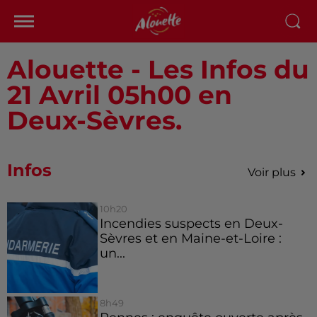
Alouette - Les Infos du
21 Avril 05h00 en
Deux-Sèvres.
Infos
Voir plus
10h20
Incendies suspects en Deux-
Sèvres et en Maine-et-Loire :
un...
8h49