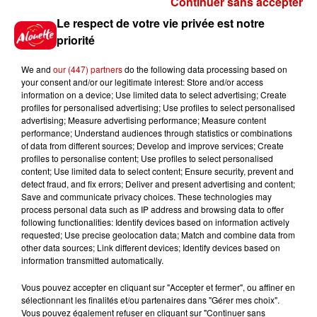
Continuer sans accepter
Gagnez vos places pour le
Le respect de votre vie privée est notre
festival Marché Gourmand 2026
priorité
à Coulon !
We and
our (447) partners
do the following data processing based on
your consent and/or our legitimate interest: Store and/or access
information on a device; Use limited data to select advertising; Create
profiles for personalised advertising; Use profiles to select personalised
Le Duel - Gagnez vos entrées
advertising; Measure advertising performance; Measure content
pour l'un des zoos de nos
performance; Understand audiences through statistics or combinations
régions !
of data from different sources; Develop and improve services; Create
profiles to personalise content; Use profiles to select personalised
content; Use limited data to select content; Ensure security, prevent and
detect fraud, and fix errors; Deliver and present advertising and content;
Save and communicate privacy choices. These technologies may
Destination Vacances - Gagnez
process personal data such as IP address and browsing data to offer
votre séjour en famille au cœur
following functionalities: Identify devices based on information actively
requested; Use precise geolocation data; Match and combine data from
de la...
other data sources; Link different devices; Identify devices based on
information transmitted automatically.
Vous pouvez accepter en cliquant sur "Accepter et fermer", ou affiner en
sélectionnant les finalités et/ou partenaires dans "Gérer mes choix".
Destination Vacances : inscrivez-
Vous pouvez également refuser en cliquant sur "Continuer sans