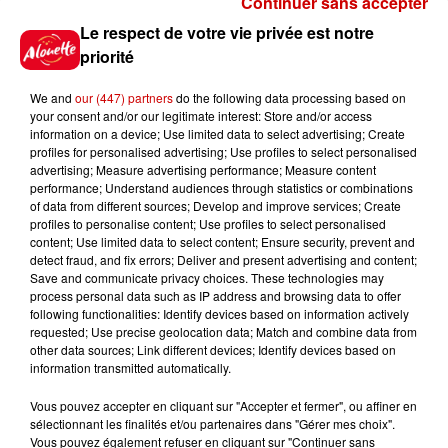
Continuer sans accepter
Gagnez vos places pour le
Le respect de votre vie privée est notre
Festival du Roi Arthur 2026 !
priorité
We and
our (447) partners
do the following data processing based on
your consent and/or our legitimate interest: Store and/or access
information on a device; Use limited data to select advertising; Create
profiles for personalised advertising; Use profiles to select personalised
Gagnez vos entrées pour le
advertising; Measure advertising performance; Measure content
Musée du Sport Automobile au
performance; Understand audiences through statistics or combinations
Mans !
of data from different sources; Develop and improve services; Create
profiles to personalise content; Use profiles to select personalised
content; Use limited data to select content; Ensure security, prevent and
detect fraud, and fix errors; Deliver and present advertising and content;
Save and communicate privacy choices. These technologies may
Alouette vous invite à
process personal data such as IP address and browsing data to offer
Futuroscope Xperiences !
following functionalities: Identify devices based on information actively
requested; Use precise geolocation data; Match and combine data from
other data sources; Link different devices; Identify devices based on
information transmitted automatically.
Vous pouvez accepter en cliquant sur "Accepter et fermer", ou affiner en
sélectionnant les finalités et/ou partenaires dans "Gérer mes choix".
Le Duel - Gagnez votre balade
Vous pouvez également refuser en cliquant sur "Continuer sans