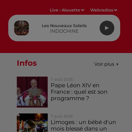
Live :
Alouette
Webradios
Les Nouveaux Soleils
INDOCHINE
Infos
Voir plus
7 août 2026
Pape Léon XIV en
France : quel est son
programme ?
7 août 2026
Limoges : un bébé d'un
mois blessé dans un