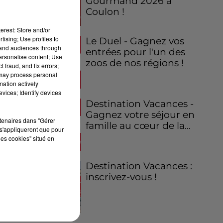
Gourmand 2026 à
Coulon !
erest: Store and/or
tising; Use profiles to
Le Duel - Gagnez vos
tand audiences through
entrées pour l'un des
personalise content; Use
zoos de nos régions !
 fraud, and fix errors;
 may process personal
mation actively
vices; Identify devices
Destination Vacances -
Gagnez votre séjour en
rtenaires dans "Gérer
famille au cœur de la...
s'appliqueront que pour
les cookies" situé en
Destination Vacances :
inscrivez-vous !