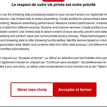
Le respect de votre vie privée est notre priorité
ers
do the following data processing based on your consent and/or our legitimate int
device; Use limited data to select advertising; Create profiles for personalised adver
vertising; Measure advertising performance; Measure content performance; Unders
ns of data from different sources; Develop and improve services; Create profiles to 
alised content; Use limited data to select content; Ensure security, prevent and detect
ertising and content; Save and communicate privacy choices. These technologies
and browsing data to offer following functionalities: Identify devices based on infor
eolocation data; Match and combine data from other data sources; Link different de
nsmitted automatically.
cliquant sur "Accepter et fermer", ou affiner en sélectionnant les finalités et/ou pa
 également refuser en cliquant sur "Continuer sans accepter". Vos préférences ne 
tre à jour vos choix, ou retirer votre consentement à tout moment via le lien "Gérer 
Gérer mes choix
Accepter et fermer