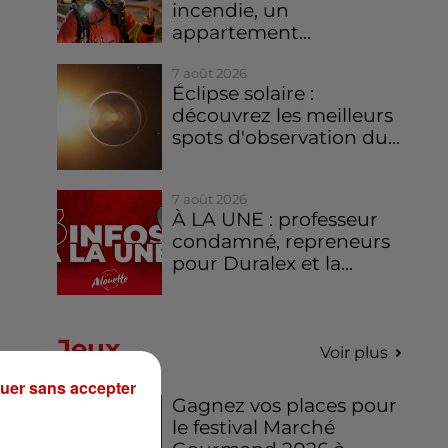
incendie, un
appartement...
7 août 2026
Éclipse solaire :
découvrez les meilleurs
spots d'observation du...
7 août 2026
À LA UNE : professeur
condamné, repreneurs
pour Duralex et la...
Jeux
Voir plus
uer sans accepter
Gagnez vos places pour
le festival Marché