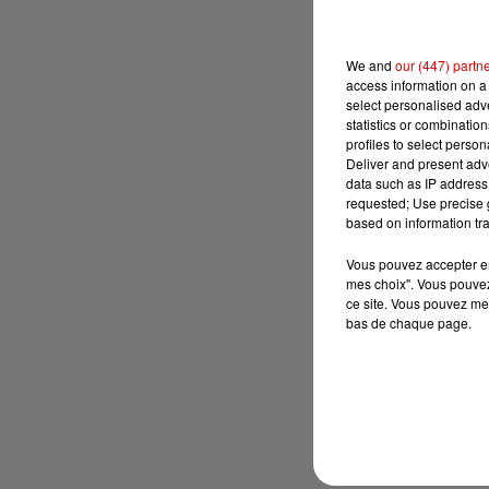
We and
our (447) partn
access information on a 
select personalised ad
statistics or combinatio
profiles to select person
Deliver and present adv
data such as IP address 
requested; Use precise g
based on information tra
Vous pouvez accepter en 
mes choix". Vous pouvez
ce site. Vous pouvez met
bas de chaque page.