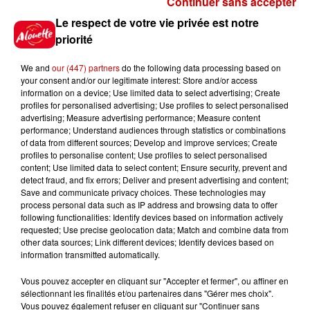
Continuer sans accepter
Gagnez vos places pour le
Le respect de votre vie privée est notre
Festival du Roi Arthur 2026 !
priorité
We and
our (447) partners
do the following data processing based on
your consent and/or our legitimate interest: Store and/or access
information on a device; Use limited data to select advertising; Create
profiles for personalised advertising; Use profiles to select personalised
Gagnez vos entrées pour le
advertising; Measure advertising performance; Measure content
Musée du Sport Automobile au
performance; Understand audiences through statistics or combinations
Mans !
of data from different sources; Develop and improve services; Create
profiles to personalise content; Use profiles to select personalised
content; Use limited data to select content; Ensure security, prevent and
detect fraud, and fix errors; Deliver and present advertising and content;
Save and communicate privacy choices. These technologies may
Alouette vous invite à
process personal data such as IP address and browsing data to offer
Futuroscope Xperiences !
following functionalities: Identify devices based on information actively
requested; Use precise geolocation data; Match and combine data from
other data sources; Link different devices; Identify devices based on
information transmitted automatically.
Vous pouvez accepter en cliquant sur "Accepter et fermer", ou affiner en
sélectionnant les finalités et/ou partenaires dans "Gérer mes choix".
Le Duel - Gagnez votre balade
Vous pouvez également refuser en cliquant sur "Continuer sans