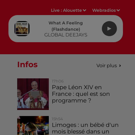
Live :
Alouette
Webradios
What A Feeling
(flashdance)
GLOBAL DEEJAYS
Infos
Voir plus
17h06
Pape Léon XIV en
France : quel est son
programme ?
15h54
Limoges : un bébé d'un
mois blessé dans un