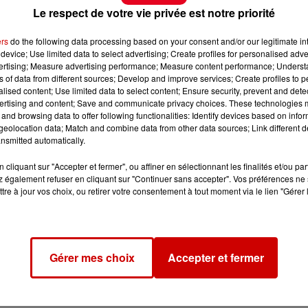
Le respect de votre vie privée est notre priorité
ers
do the following data processing based on your consent and/or our legitimate int
device; Use limited data to select advertising; Create profiles for personalised adver
vertising; Measure advertising performance; Measure content performance; Unders
ns of data from different sources; Develop and improve services; Create profiles to 
alised content; Use limited data to select content; Ensure security, prevent and detect
ertising and content; Save and communicate privacy choices. These technologies
and browsing data to offer following functionalities: Identify devices based on infor
eolocation data; Match and combine data from other data sources; Link different de
nsmitted automatically.
cliquant sur "Accepter et fermer", ou affiner en sélectionnant les finalités et/ou pa
 également refuser en cliquant sur "Continuer sans accepter". Vos préférences ne 
tre à jour vos choix, ou retirer votre consentement à tout moment via le lien "Gérer 
Gérer mes choix
Accepter et fermer