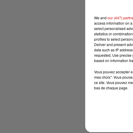
We and
our (447) partn
access information on a 
select personalised ad
statistics or combinatio
profiles to select person
Deliver and present adv
data such as IP address 
requested; Use precise g
based on information tra
Vous pouvez accepter en 
mes choix". Vous pouvez
ce site. Vous pouvez met
bas de chaque page.