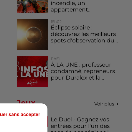
incendie, un
appartement...
15h02
Éclipse solaire :
découvrez les meilleurs
spots d'observation du...
11h51
À LA UNE : professeur
condamné, repreneurs
pour Duralex et la...
Jeux
Voir plus
uer sans accepter
Le Duel - Gagnez vos
entrées pour l'un des