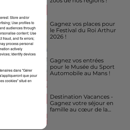
zoos de nos régions !
erest: Store and/or
tising; Use profiles to
Gagnez vos places pour
tand audiences through
le Festival du Roi Arthur
personalise content; Use
2026 !
 fraud, and fix errors;
 may process personal
mation actively
vices; Identify devices
Gagnez vos entrées
pour le Musée du Sport
rtenaires dans "Gérer
Automobile au Mans !
s'appliqueront que pour
les cookies" situé en
Destination Vacances -
Gagnez votre séjour en
famille au cœur de la...