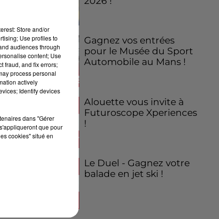
2026 !
erest: Store and/or
tising; Use profiles to
Gagnez vos entrées
tand audiences through
pour le Musée du Sport
personalise content; Use
Automobile au Mans !
 fraud, and fix errors;
 may process personal
mation actively
vices; Identify devices
Alouette vous invite à
Futuroscope Xperiences
rtenaires dans "Gérer
!
s'appliqueront que pour
les cookies" situé en
Le Duel - Gagnez votre
balade en jet ski !