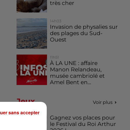
très cher
14h03
Invasion de physalies sur
des plages du Sud-
Ouest
11h51
À LA UNE : affaire
Manon Relandeau,
musée cambriolé et
Amel Bent en...
Jeux
Voir plus
uer sans accepter
Gagnez vos places pour
le Festival du Roi Arthur