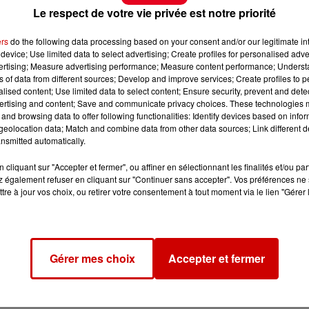
Le respect de votre vie privée est notre priorité
ers
do the following data processing based on your consent and/or our legitimate int
device; Use limited data to select advertising; Create profiles for personalised adver
vertising; Measure advertising performance; Measure content performance; Unders
ns of data from different sources; Develop and improve services; Create profiles to 
alised content; Use limited data to select content; Ensure security, prevent and detect
ertising and content; Save and communicate privacy choices. These technologies
and browsing data to offer following functionalities: Identify devices based on infor
eolocation data; Match and combine data from other data sources; Link different de
nsmitted automatically.
cliquant sur "Accepter et fermer", ou affiner en sélectionnant les finalités et/ou pa
 également refuser en cliquant sur "Continuer sans accepter". Vos préférences ne 
tre à jour vos choix, ou retirer votre consentement à tout moment via le lien "Gérer 
Gérer mes choix
Accepter et fermer