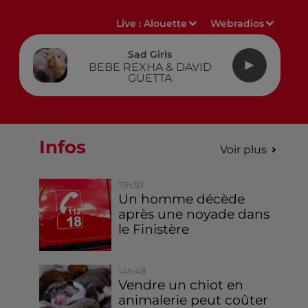
Live :
Alouette
Webradios
Sad Girls
BEBE REXHA & DAVID
GUETTA
Infos
Voir plus
15h30
Un homme décède
après une noyade dans
le Finistère
14h48
Vendre un chiot en
animalerie peut coûter