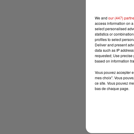
We and
our (447) partn
access information on a 
select personalised ad
statistics or combinatio
profiles to select person
Deliver and present adv
data such as IP address 
requested; Use precise g
based on information tra
Vous pouvez accepter en 
mes choix". Vous pouvez
ce site. Vous pouvez met
bas de chaque page.