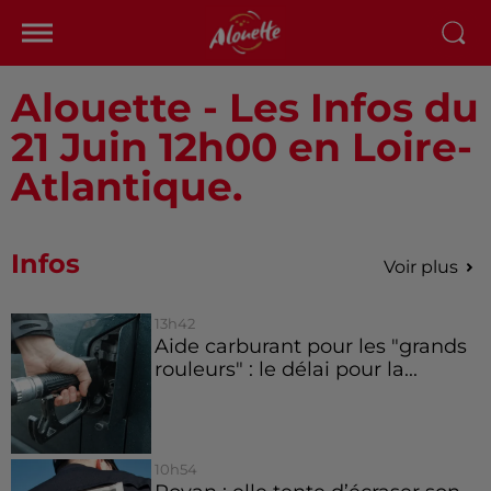
Alouette - Les Infos du
21 Juin 12h00 en Loire-
Atlantique.
Infos
Voir plus
13h42
Aide carburant pour les "grands
rouleurs" : le délai pour la...
10h54