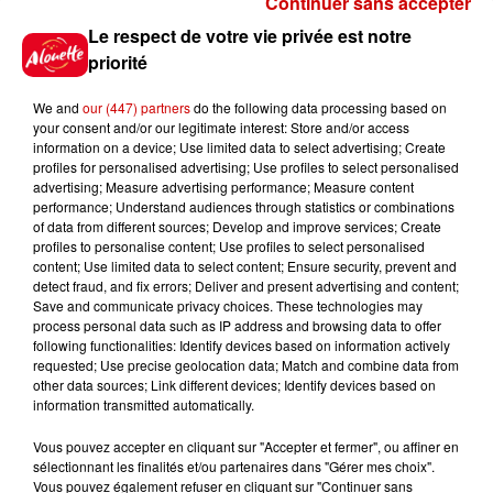
Continuer sans accepter
Gagnez vos places pour le
Le respect de votre vie privée est notre
festival Marché Gourmand 2026
priorité
à Coulon !
We and
our (447) partners
do the following data processing based on
your consent and/or our legitimate interest: Store and/or access
information on a device; Use limited data to select advertising; Create
profiles for personalised advertising; Use profiles to select personalised
Le Duel - Gagnez vos entrées
advertising; Measure advertising performance; Measure content
pour l'un des zoos de nos
performance; Understand audiences through statistics or combinations
régions !
of data from different sources; Develop and improve services; Create
profiles to personalise content; Use profiles to select personalised
content; Use limited data to select content; Ensure security, prevent and
detect fraud, and fix errors; Deliver and present advertising and content;
Save and communicate privacy choices. These technologies may
Destination Vacances - Gagnez
process personal data such as IP address and browsing data to offer
votre séjour en famille au cœur
following functionalities: Identify devices based on information actively
requested; Use precise geolocation data; Match and combine data from
de la...
other data sources; Link different devices; Identify devices based on
information transmitted automatically.
Vous pouvez accepter en cliquant sur "Accepter et fermer", ou affiner en
sélectionnant les finalités et/ou partenaires dans "Gérer mes choix".
Destination Vacances : inscrivez-
Vous pouvez également refuser en cliquant sur "Continuer sans